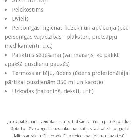
Ausu aizbāžņi
Peldkostīms
Dvielis
Personīgās higiēnas līdzekļi un aptieciņa (pēc
personīgās vajadzības - plāksteri, pretsāpju
medikamenti, u.c.)
Paliktnis sēdēšanai (vai maisiņš, ko palikt
apakšā pusdienu pauzēs)
Termoss ar tēju, ūdens (ūdens profesionālajai
pārtikai pusdienām 350 ml un karote)
Uzkodas (batoniņš, rieksti, utt.)
Ja tev patīk manis veidotais saturs, tad šādi vari man pateikt paldies.
Spied pelēko pogu, lai uzsauku man kafijas tasi vai zilo pogu, lai
dalītos ar rakstu Facebook. Es pateicos par jebkuru tavu izvēli!