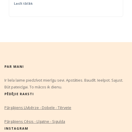
Lasīt tālāk
PAR MANI
Ir liela laime piedzīvot mierīgu sevi. Apstāties. Baudīt. Ieelpot. Sajust.
Būt pateicīgai. To mācos ik dienu.
PĒDĒJIE RAKSTI
Pārgājiens Līvbērze - Dobele - Tērvete
Pārgājiens Cēsis - Līgatne - Sigulda
INSTAGRAM