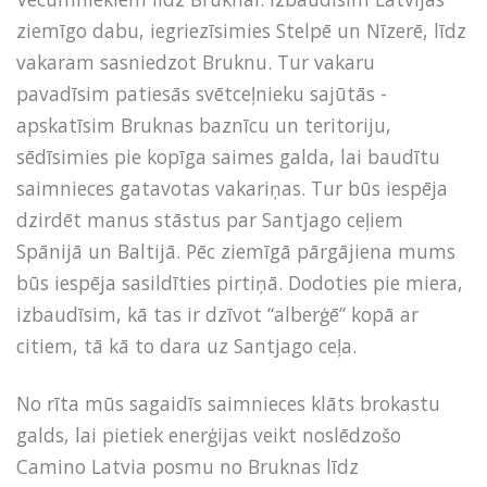
ziemīgo dabu, iegriezīsimies Stelpē un Nīzerē, līdz
vakaram sasniedzot Bruknu. Tur vakaru
pavadīsim patiesās svētceļnieku sajūtās -
apskatīsim Bruknas baznīcu un teritoriju,
sēdīsimies pie kopīga saimes galda, lai baudītu
saimnieces gatavotas vakariņas. Tur būs iespēja
dzirdēt manus stāstus par Santjago ceļiem
Spānijā un Baltijā. Pēc ziemīgā pārgājiena mums
būs iespēja sasildīties pirtiņā. Dodoties pie miera,
izbaudīsim, kā tas ir dzīvot “alberģē” kopā ar
citiem, tā kā to dara uz Santjago ceļa.
No rīta mūs sagaidīs saimnieces klāts brokastu
galds, lai pietiek enerģijas veikt noslēdzošo
Camino Latvia posmu no Bruknas līdz