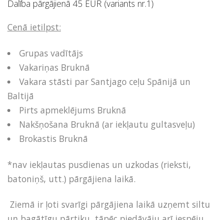
Dalība pārgājienā 45 EUR (variants nr.1)
Cenā ietilpst:
Grupas vadītājs
Vakariņas Bruknā
Vakara stāsti par Santjago ceļu Spānijā un
Baltijā
Pirts apmeklējums Bruknā
Nakšņošana Bruknā (ar iekļautu gultasveļu)
Brokastis Bruknā
*nav iekļautas pusdienas un uzkodas (rieksti,
batoniņš, utt.) pārgājiena laikā.
Ziemā ir ļoti svarīgi pārgājiena laikā uzņemt siltu
un bagātīgu pārtiku, tāpēc piedāvāju arī iespēju