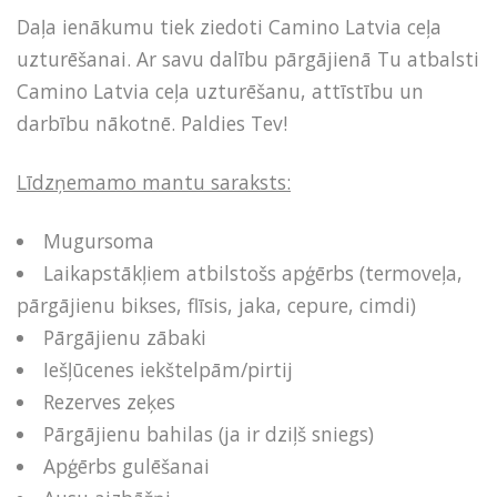
Daļa ienākumu tiek ziedoti Camino Latvia ceļa
uzturēšanai. Ar savu dalību pārgājienā Tu atbalsti
Camino Latvia ceļa uzturēšanu, attīstību un
darbību nākotnē. Paldies Tev!
Līdzņemamo mantu saraksts:
Mugursoma
Laikapstākļiem atbilstošs apģērbs (termoveļa,
pārgājienu bikses, flīsis, jaka, cepure, cimdi)
Pārgājienu zābaki
Iešļūcenes iekštelpām/pirtij
Rezerves zeķes
Pārgājienu bahilas (ja ir dziļš sniegs)
Apģērbs gulēšanai