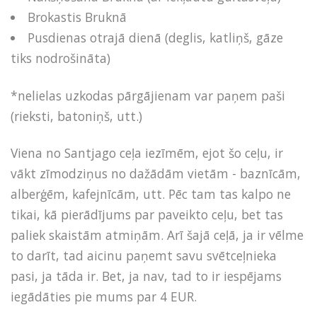
Brokastis Bruknā
Pusdienas otrajā dienā (deglis, katliņš, gāze
tiks nodrošināta)
*nelielas uzkodas pārgājienam var paņem paši
(rieksti, batoniņš, utt.)
Viena no Santjago ceļa iezīmēm, ejot šo ceļu, ir
vākt zīmodziņus no dažādām vietām - baznīcām,
alberģēm, kafejnīcām, utt. Pēc tam tas kalpo ne
tikai, kā pierādījums par paveikto ceļu, bet tas
paliek skaistām atmiņām. Arī šajā ceļā, ja ir vēlme
to darīt, tad aicinu paņemt savu svētceļnieka
pasi, ja tāda ir. Bet, ja nav, tad to ir iespējams
iegādāties pie mums par 4 EUR.