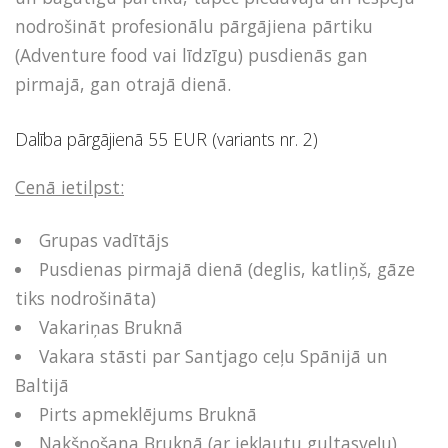
nodrošināt profesionālu pārgājiena pārtiku
(Adventure food vai līdzīgu) pusdienās gan
pirmajā, gan otrajā dienā.
Dalība pārgājienā 55 EUR (variants nr. 2)
Cenā ietilpst:
Grupas vadītājs
Pusdienas pirmajā dienā (deglis, katliņš, gāze
tiks nodrošināta)
Vakariņas Bruknā
Vakara stāsti par Santjago ceļu Spānijā un
Baltijā
Pirts apmeklējums Bruknā
Nakšņošana Bruknā (ar iekļautu gultasveļu)