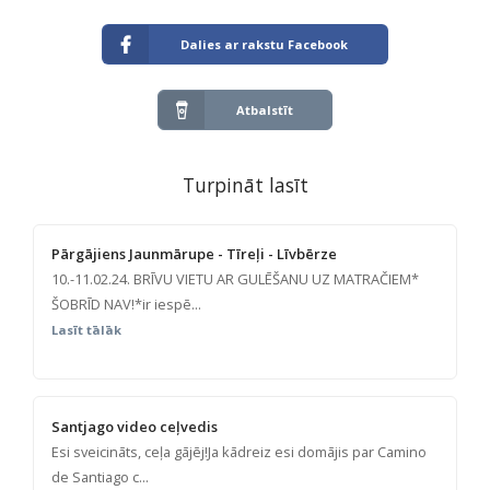
Dalies ar rakstu Facebook
Atbalstīt
Turpināt lasīt
Pārgājiens Jaunmārupe - Tīreļi - Līvbērze
10.-11.02.24. BRĪVU VIETU AR GULĒŠANU UZ MATRAČIEM*
ŠOBRĪD NAV!*ir iespē...
Lasīt tālāk
Santjago video ceļvedis
Esi sveicināts, ceļa gājēj!Ja kādreiz esi domājis par Camino
de Santiago c...