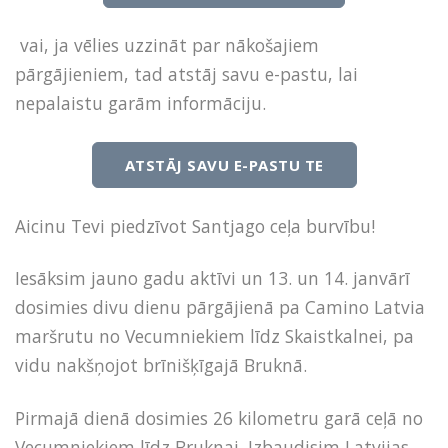
vai, ja vēlies uzzināt par nākošajiem
pārgājieniem, tad atstāj savu e-pastu, lai
nepalaistu garām informāciju.
ATSTĀJ SAVU E-PASTU TE
Aicinu Tevi piedzīvot Santjago ceļa burvību!
Iesāksim jauno gadu aktīvi un 13. un 14. janvārī
dosimies divu dienu pārgājienā pa Camino Latvia
maršrutu no Vecumniekiem līdz Skaistkalnei, pa
vidu nakšņojot brīnišķīgajā Bruknā.
Pirmajā dienā dosimies 26 kilometru garā ceļā no
Vecumniekiem līdz Bruknai. Izbaudisim Latvijas