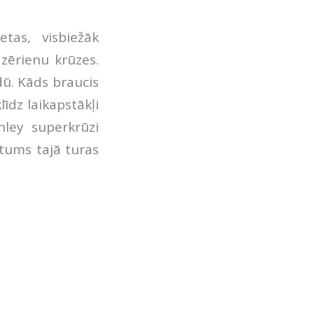
tas, visbiežāk
zērienu krūzes.
dū. Kāds braucis
līdz laikapstākļi
nley superkrūzi
stums tajā turas