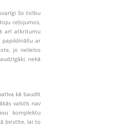
varīgi šo ticību
ntoju ceļojumos,
ā arī atkritumu
 papildināšu ar
ste, jo nelielos
draudzīgāki, nekā
natīva kā baudīt
ākās valstīs nav
Savu komplektu
birstīte, lai to