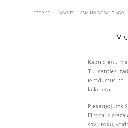
STORIES
ABOUT
CAMINO DE SANTIAGO
Jordan
Camino de Santiago 
Vi
Kādu dienu izla
Tu centies tā
ieradumus tā u
laikmetā.
Piesārņojums š
Eiropa ir maza d
savu roku, veid