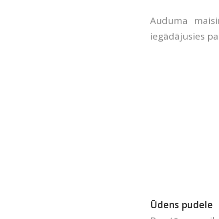
Auduma maisiņ
iegādājusies pat
Ūdens pudele