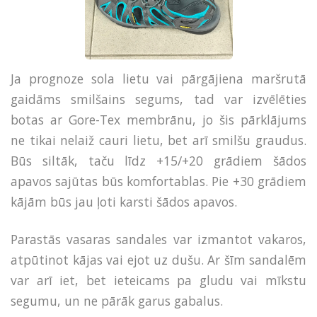
Ja prognoze sola lietu vai pārgājiena maršrutā
gaidāms smilšains segums, tad var izvēlēties
botas ar Gore-Tex membrānu, jo šis pārklājums
ne tikai nelaiž cauri lietu, bet arī smilšu graudus.
Būs siltāk, taču līdz +15/+20 grādiem šādos
apavos sajūtas būs komfortablas. Pie +30 grādiem
kājām būs jau ļoti karsti šādos apavos.
Parastās vasaras sandales var izmantot vakaros,
atpūtinot kājas vai ejot uz dušu. Ar šīm sandalēm
var arī iet, bet ieteicams pa gludu vai mīkstu
segumu, un ne pārāk garus gabalus.