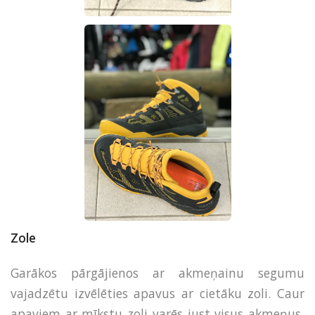
Zole
Garākos pārgājienos ar akmeņainu segumu
vajadzētu izvēlēties apavus ar cietāku zoli. Caur
apaviem ar mīkstu zoli varēs just visus akmeņus,