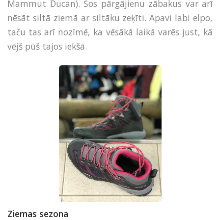
Mammut Ducan). Šos pārgājienu zābakus var arī
nēsāt siltā ziemā ar siltāku zeķīti. Apavi labi elpo,
taču tas arī nozīmē, ka vēsākā laikā varēs just, kā
vējš pūš tajos iekšā.
Ziemas sezona