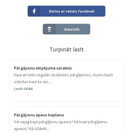
Dalies ar rakstu Facebook
Atbalstīt
Turpināt lasīt
Pārgājienu ekipējuma saraksts
Kaut arī mēs regulāri dodamies pārgājienos, mums bieži
izdodas kaut ko aiz...
Lasīt tālāk
Pārgājienu apavu kopšana
Vai vajag kopt pārgājienu apavus? Kā kopt pārgājienu
apavus? Kā izžāvēt...