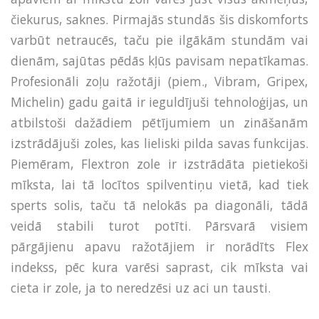
čiekurus, saknes. Pirmajās stundās šis diskomforts
varbūt netraucēs, taču pie ilgākām stundām vai
dienām, sajūtas pēdās kļūs pavisam nepatīkamas.
Profesionāli zoļu ražotāji (piem., Vibram, Gripex,
Michelin) gadu gaitā ir ieguldījuši tehnoloģijas, un
atbilstoši dažādiem pētījumiem un zināšanām
izstrādājuši zoles, kas lieliski pilda savas funkcijas.
Piemēram, Flextron zole ir izstrādāta pietiekoši
mīksta, lai tā locītos spilventiņu vietā, kad tiek
sperts solis, taču tā nelokās pa diagonāli, tādā
veidā stabili turot potīti. Pārsvarā visiem
pārgājienu apavu ražotājiem ir norādīts Flex
indekss, pēc kura varēsi saprast, cik mīksta vai
cieta ir zole, ja to neredzēsi uz aci un tausti.