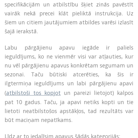
specifikācijām un atbilstību šķiet zinās pavēstīt
vairāk nekā precei klāt pieliktā instrukcija. Uz
šiem un citiem jautājumiem atbildes varēsi izlasīt
šajā ierakstā.
Labu pārgājienu apavu iegāde ir paliels
ieguldījums, ko ne vienmēr visi var atļauties, kur
nu vēl pārgājienu apavus konkrētam segumam un
sezonai. Taču būtiski atcerēties, ka šis ir
ilgtermiņa ieguldījums un labi pārgājienu apavi
(
atbilstoši tos kopjot
un pareizi lietojot) kalpos
pat 10 gadus. Taču, ja apavi netiks kopti un tie
lietoti neatbilstošos apstākļos, tad rezultāts var
būt maciņam nepatīkams.
Līdz ar to iedalīsim apavus šādās kategorijās: