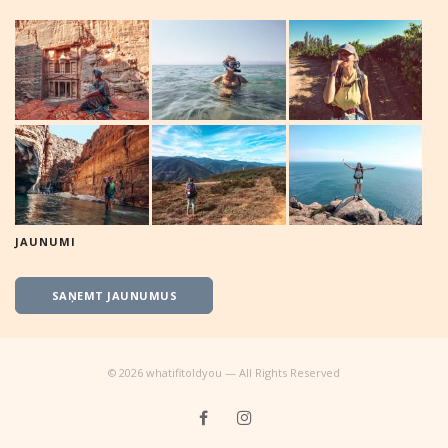
JAUNUMI
SAŅEMT JAUNUMUS
©
2026
whatifitoldyou — All Rights Reserved