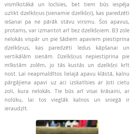
vismīkstākā un locīsies, bet tiem būs iespēja
uzlikt dzelkšņus (sienamie dzelkšņi), kas paredzēti
iešanai pa ne pārāk stāvu virsmu. Šos apavus,
protams, var izmantot arī bez dzelkšņiem. B3 zole
nelokās vispār un pie šādiem apaviem piestiprina
dzelkšņus, kas paredzēti ledus kāpšanai un
vertikālām sienām. Dzelkšņus nepiestiprina pie
mīkstām zolēm, jo tās kustās un dzelkšņi krīt
nost. Lai neapmaldītos lielajā apavu klāstā, kalnu
pārgājiena apavi uz aci izskatīsies ar ļoti cietu
zoli, kura nelokās. Tie būs arī visai krāsaini, ar
nolūku, lai tos vieglāk kalnos un sniegā ir
ieraudzīt.