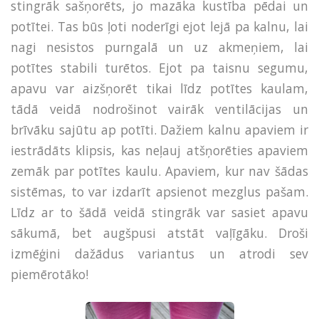
stingrāk sašņorēts, jo mazāka kustība pēdai un
potītei. Tas būs ļoti noderīgi ejot lejā pa kalnu, lai
nagi nesistos purngalā un uz akmeņiem, lai
potītes stabili turētos. Ejot pa taisnu segumu,
apavu var aizšņorēt tikai līdz potītes kaulam,
tādā veidā nodrošinot vairāk ventilācijas un
brīvāku sajūtu ap potīti. Dažiem kalnu apaviem ir
iestrādāts klipsis, kas neļauj atšņorēties apaviem
zemāk par potītes kaulu. Apaviem, kur nav šādas
sistēmas, to var izdarīt apsienot mezglus pašam.
Līdz ar to šādā veidā stingrāk var sasiet apavu
sākumā, bet augšpusi atstāt vaļīgāku. Droši
izmēģini dažādus variantus un atrodi sev
piemērotāko!