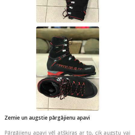
Zemie un augstie pārgājienu apavi
Pārgājienu apavi vēl atšķiras ar to, cik augstu vai