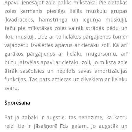
Apavu ienēsājot zole paliks mīkstāka. Pie cietākas
zoles ķermenis pieslēgs lielās muskuļu grupas
(kvadraceps, hamstringa un iegurņa muskuļi),
taču pie mīkstākas zoles vairāk strādās pēdu un
ikru muskuļi. Līdz ar to lielākos pārgājienos tomēr
vajadzētu izvēlēties apavus ar cietāku zoli. Kā arī
garākos pārgājienos ar lielāku mugursomu, arī
būtu jāizvēlas apavi ar cietāku zoli, jo mīksta zole
ātrāk sasēdīsies un nepildīs savas amortizācijas
funkcijas. Tas pats attiecas uz cilvēkiem ar lielāku
svaru.
Šņorēšana
Pat ja zābaki ir augstie, tas nenozīmē, ka katru
reizi tie ir jāsašņorē līdz galam. Jo augstāk un