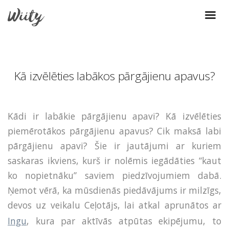
Kā izvēlēties labākos pārgājienu apavus?
Kādi ir labākie pārgājienu apavi? Kā izvēlēties
piemērotākos pārgājienu apavus? Cik maksā labi
pārgājienu apavi? Šie ir jautājumi ar kuriem
saskaras ikviens, kurš ir nolēmis iegādāties “kaut
ko nopietnāku” saviem piedzīvojumiem dabā.
Ņemot vērā, ka mūsdienās piedāvājums ir milzīgs,
devos uz veikalu Ceļotājs, lai atkal aprunātos ar
Ingu
, kura par aktīvās atpūtas ekipējumu, to