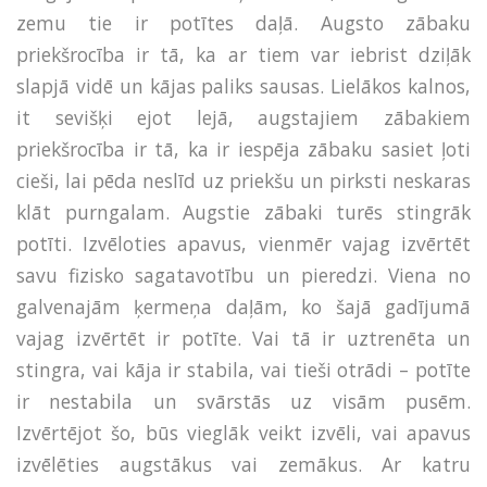
zemu tie ir potītes daļā. Augsto zābaku
priekšrocība ir tā, ka ar tiem var iebrist dziļāk
slapjā vidē un kājas paliks sausas. Lielākos kalnos,
it sevišķi ejot lejā, augstajiem zābakiem
priekšrocība ir tā, ka ir iespēja zābaku sasiet ļoti
cieši, lai pēda neslīd uz priekšu un pirksti neskaras
klāt purngalam. Augstie zābaki turēs stingrāk
potīti. Izvēloties apavus, vienmēr vajag izvērtēt
savu fizisko sagatavotību un pieredzi. Viena no
galvenajām ķermeņa daļām, ko šajā gadījumā
vajag izvērtēt ir potīte. Vai tā ir uztrenēta un
stingra, vai kāja ir stabila, vai tieši otrādi – potīte
ir nestabila un svārstās uz visām pusēm.
Izvērtējot šo, būs vieglāk veikt izvēli, vai apavus
izvēlēties augstākus vai zemākus. Ar katru