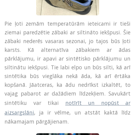
Pie ļoti zemām temperatūrām ieteicami ir tieši
ziemai paredzētie zābaki ar siltināto iekšpusi. Šie
zābaki nederēs vasaras sezonai, jo tajos būs ļoti
karsts. Kā alternatīva zābakiem ar ādas
pārklājumu, ir apavi ar sintētisko pārklājumu un
siltinātu iekšpusi. Tie labi elpo un būs silti, kā arī
sintētika būs vieglāka nekā āda, kā arī ērtāka
kopšanā. Jāatceras, ka ādu nedrīkst izkaltēt, to
vajag pabarot ar dažādiem līdzekļiem. Savukārt
sintētiku var tikai
notīrīt un nopūst ar
aizsargslāni
, ja ir vēlme, un atstāt kaktā līdz
nākamajam pārgājienam.