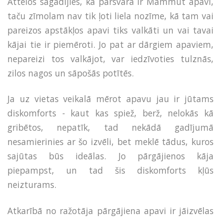
Attēlos sagadījies, ka pārsvarā ir Mammut apavi,
taču zīmolam nav tik ļoti liela nozīme, kā tam vai
pareizos apstākļos apavi tiks valkāti un vai tavai
kājai tie ir piemēroti. Jo pat ar dārgiem apaviem,
nepareizi tos valkājot, var iedzīvoties tulznās,
zilos nagos un sāpošās potītēs.
Ja uz vietas veikalā mērot apavu jau ir jūtams
diskomforts - kaut kas spiež, berž, nelokās kā
gribētos, nepatīk, tad nekādā gadījumā
nesamierinies ar šo izvēli, bet meklē tādus, kuros
sajūtas būs ideālas. Jo pārgājienos kāja
piepampst, un tad šis diskomforts kļūs
neizturams.
Atkarībā no ražotāja pārgājiena apavi ir jāizvēlas