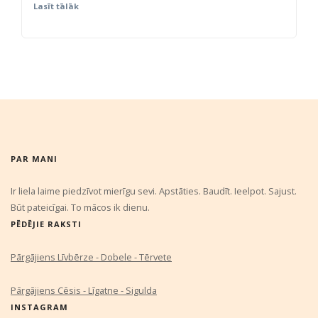
Lasīt tālāk
PAR MANI
Ir liela laime piedzīvot mierīgu sevi. Apstāties. Baudīt. Ieelpot. Sajust.
Būt pateicīgai. To mācos ik dienu.
PĒDĒJIE RAKSTI
Pārgājiens Līvbērze - Dobele - Tērvete
Pārgājiens Cēsis - Līgatne - Sigulda
INSTAGRAM