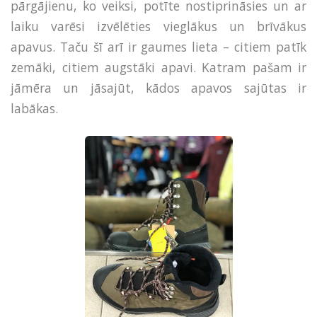
pārgājienu, ko veiksi, potīte nostiprināsies un ar
laiku varēsi izvēlēties vieglākus un brīvākus
apavus. Taču šī arī ir gaumes lieta – citiem patīk
zemāki, citiem augstāki apavi. Katram pašam ir
jāmēra un jāsajūt, kādos apavos sajūtas ir
labākas.