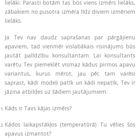
lielāki. Parasti botām tas būs viens izmērs lielāks,
zābakiem no pusotra izmēra līdz diviem izmēriem
lielāks.
Ja Tev nav daudz saprašanas par pārgājienu
apaviem, tad vienmēr vislabākais risinājums būs
jautāt palīdzību konsultantam. Lai konsultants
varētu Tev piemeklēt vismaz kādus pirmos apavu
variantus, kurus mērot, jau pēc tam varēsi
saprast, kādi modeļi patīk un kādi nepatīk, Tev ir
jāzina atbildes uz šādiem jautājumiem:
Kāds ir Tavs kājas izmērs?
Kādos laikapstākļos (temperatūrā) Tu vēlies šos
apavus izmantot?