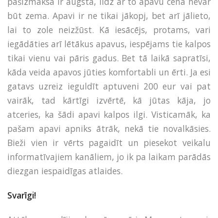
pašizmaksa ir augsta, līdz ar to apavu cena nevar
būt zema. Apavi ir ne tikai jākopj, bet arī jālieto,
lai to zole neizžūst. Kā iesācējs, protams, vari
iegādāties arī lētākus apavus, iespējams tie kalpos
tikai vienu vai pāris gadus. Bet tā laikā sapratīsi,
kāda veida apavos jūties komfortabli un ērti. Ja esi
gatavs uzreiz ieguldīt aptuveni 200 eur vai pat
vairāk, tad kārtīgi izvērtē, kā jūtas kāja, jo
atceries, ka šādi apavi kalpos ilgi. Visticamāk, ka
pašam apavi apniks ātrāk, nekā tie novalkāsies.
Bieži vien ir vērts pagaidīt un piesekot veikalu
informatīvajiem kanāliem, jo ik pa laikam parādās
diezgan iespaidīgas atlaides.
Svarīgi!