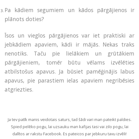
Pa kādiem segumiem un kādos pārgājienos ir
plānots doties?
Īsos un vieglos pārgājienos var iet praktiski ar
jebkādiem apaviem, kādi ir mājās. Nekas traks
nenotiks. Taču pie lielākiem un grūtākiem
pārgājieniem, tomēr būtu vēlams izvēlēties
atbilstošus apavus. Ja būsiet pamēģinājis labus
apavus, pie parastiem ielas apaviem negribēsies
atgriezties.
Ja tev patīk manis veidotais saturs, tad šādi vari man pateikt paldies.
Spied pelēko pogu, lai uzsauku man kafijas tasi vai zilo pogu, lai
dalītos ar rakstu Facebook. Es pateicos par jebkuru tavu izvēli!