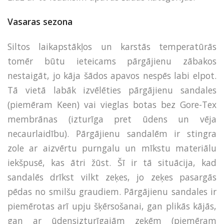
Vasaras sezona
Siltos laikapstākļos un karstās temperatūrās
tomēr būtu ieteicams pārgājienu zābakos
nestaigāt, jo kāja šādos apavos nespēs labi elpot.
Tā vietā labāk izvēlēties pārgājienu sandales
(piemēram Keen) vai vieglas botas bez Gore-Tex
membrānas (izturīga pret ūdens un vēja
necaurlaidību). Pārgājienu sandalēm ir stingra
zole ar aizvērtu purngalu un mīkstu materiālu
iekšpusē, kas ātri žūst. Šī ir tā situācija, kad
sandalēs drīkst vilkt zeķes, jo zeķes pasargās
pēdas no smilšu graudiem. Pārgājienu sandales ir
piemērotas arī upju šķērsošanai, gan plikās kājās,
gan ar ūdensizturīgajām zeķēm (piemēram