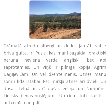
Grāmatā atrodu alberģi un dodos jautāt, vai ir
brīva gulta. Ir. Pusis, kas mani sagaida, praktiski
nerunā neviena vārda angliski, bet abi
saprotamies. Un viņš ir pilnīga kopija Agrim
Daņiļēvičam. Un vēl džentelmenis. Uznes manu
somu līdz istabai. Pēc mirkļa atnes arī dvieli. Un
dušas telpā ir arī dušas želeja un šampūns.
Lielisks dienas noslēgums. Un ciems ļoti skaists –
ar baznīcu un pili.