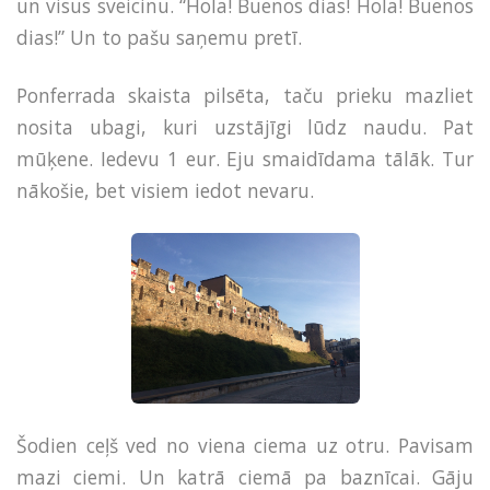
un visus sveicinu. “Hola! Buenos dias! Hola! Buenos
dias!” Un to pašu saņemu pretī.
Ponferrada skaista pilsēta, taču prieku mazliet
nosita ubagi, kuri uzstājīgi lūdz naudu. Pat
mūķene. Iedevu 1 eur. Eju smaidīdama tālāk. Tur
nākošie, bet visiem iedot nevaru.
Šodien ceļš ved no viena ciema uz otru. Pavisam
mazi ciemi. Un katrā ciemā pa baznīcai. Gāju