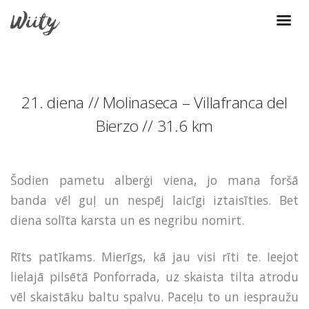
21. diena // Molinaseca – Villafranca del
Bierzo // 31.6 km
Šodien pametu alberģi viena, jo mana foršā
banda vēl guļ un nespēj laicīgi iztaisīties. Bet
diena solīta karsta un es negribu nomirt.
Rīts patīkams. Mierīgs, kā jau visi rīti te. Ieejot
lielajā pilsētā Ponforrada, uz skaista tilta atrodu
vēl skaistāku baltu spalvu. Paceļu to un iespraužu