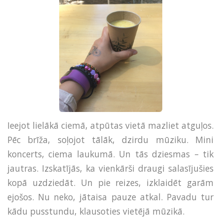
Ieejot lielākā ciemā, atpūtas vietā mazliet atguļos.
Pēc brīža, soļojot tālāk, dzirdu mūziku. Mini
koncerts, ciema laukumā. Un tās dziesmas – tik
jautras. Izskatījās, ka vienkārši draugi salasījušies
kopā uzdziedāt. Un pie reizes, izklaidēt garām
ejošos. Nu neko, jātaisa pauze atkal. Pavadu tur
kādu pusstundu, klausoties vietējā mūzikā.