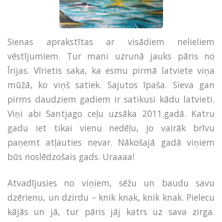
Sienas aprakstītas ar visādiem nelieliem
vēstījumiem. Tur mani uzrunā jauks pāris no
Īrijas. Vīrietis saka, ka esmu pirmā latviete viņa
mūžā, ko viņš satiek. Sajutos īpaša. Sieva gan
pirms daudziem gadiem ir satikusi kādu latvieti.
Viņi abi Santjago ceļu uzsāka 2011.gadā. Katru
gadu iet tikai vienu nedēļu, jo vairāk brīvu
paņemt atļauties nevar. Nākošajā gadā viņiem
būs noslēdzošais gads. Uraaaa!
Atvadījusies no viņiem, sēžu un baudu savu
dzērienu, un dzirdu – knik knak, knik knak. Pielecu
kājās un jā, tur pāris jāj katrs uz sava zirga.