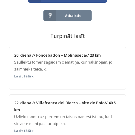
Atbalstīt
Turpināt lasīt
20. diena // Foncebadon – Molinaseca// 23 km
Saullēktu tomēr sagaidām ciematiņā, kur nakšņojām, jo
saimnieks teica, k...
Lasīt tālāk
22. diena // Villafranca del Bierzo – Alto do Poio// 40.5
km
Uzlieku somu uz pleciem un taisos pamest istabu, kad
sieviete mani pasauc atpaka...
Lasīt tālāk