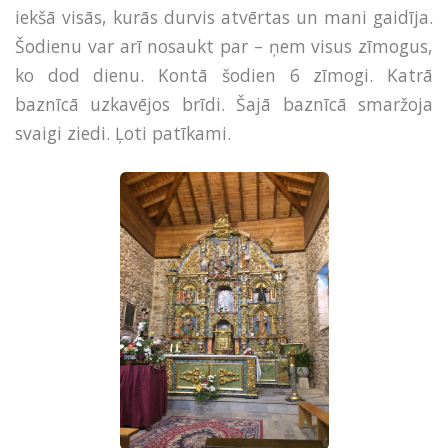
iekšā visās, kurās durvis atvērtas un mani gaidīja.
Šodienu var arī nosaukt par – ņem visus zīmogus,
ko dod dienu. Kontā šodien 6 zīmogi. Katrā
baznīcā uzkavējos brīdi. Šajā baznīcā smaržoja
svaigi ziedi. Ļoti patīkami.