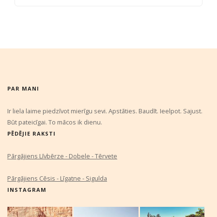
PAR MANI
Ir liela laime piedzīvot mierīgu sevi. Apstāties. Baudīt. Ieelpot. Sajust.
Būt pateicīgai. To mācos ik dienu.
PĒDĒJIE RAKSTI
Pārgājiens Līvbērze - Dobele - Tērvete
Pārgājiens Cēsis - Līgatne - Sigulda
INSTAGRAM