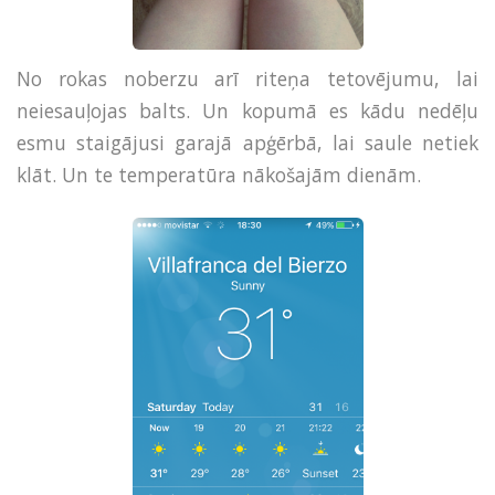
No rokas noberzu arī riteņa tetovējumu, lai
neiesauļojas balts. Un kopumā es kādu nedēļu
esmu staigājusi garajā apģērbā, lai saule netiek
klāt. Un te temperatūra nākošajām dienām.