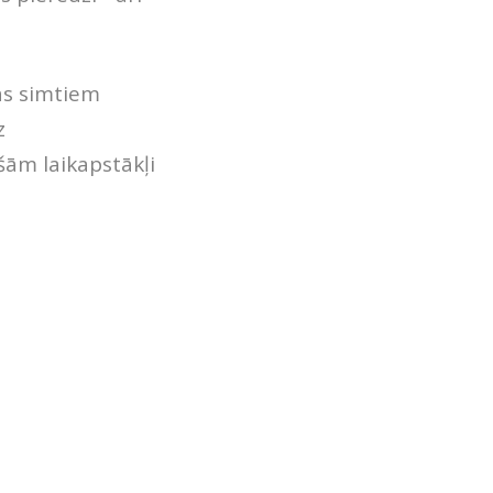
as simtiem
z
šām laikapstākļi