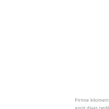
Pirmie kilometri
aprit divas ned