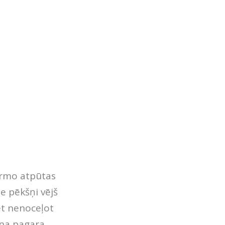
pirmo atpūtas
e pēkšņi vējš
t nenoceļot
ena pagara.