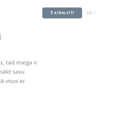
LV
ATBALSTĪT
EN
i
s, tad miega ir
zsākt savu
ā visus ar