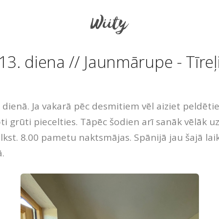
13. diena // Jaunmārupe - Tīreļ
 dienā. Ja vakarā pēc desmitiem vēl aiziet peldētie
ti grūti piecelties. Tāpēc šodien arī sanāk vēlāk u
lkst. 8.00 pametu naktsmājas. Spānijā jau šajā laik
ā.