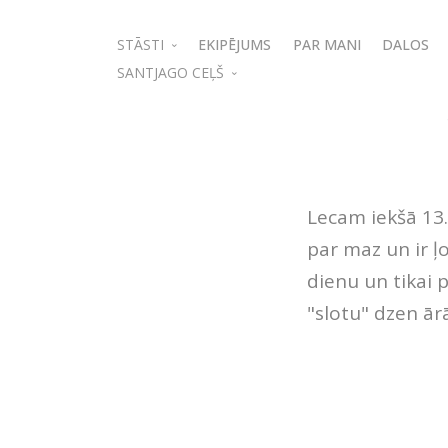
STĀSTI
EKIPĒJUMS
PAR MANI
DALOS
SANTJAGO CEĻŠ
Izraēla
Pārgājiens Līvbērze - Dobele - Tērvete
Dubaija
Pārgājiens Cēsis - Līgatne - Sigulda
Apceļojot Latviju
Pārgājiens Jaunmārupe - Tīreļi - Līvbērze
Maroka
Lecam iekšā 13.
Pārgājiens Vecumnieki - Brukna - Skaistkalne
Lāču taka Somijā
par maz un ir ļo
Santjago video ceļvedis
Jordānija
dienu un tikai p
Camino Latvia
Ziemas kalni. Tatri
"slotu" dzen ār
Camino Lituano
Klaipēda-Ķīle
Camino Polaco
Camino Vācijā (Jakobsweg)
Camino de Santiago Franču ceļš