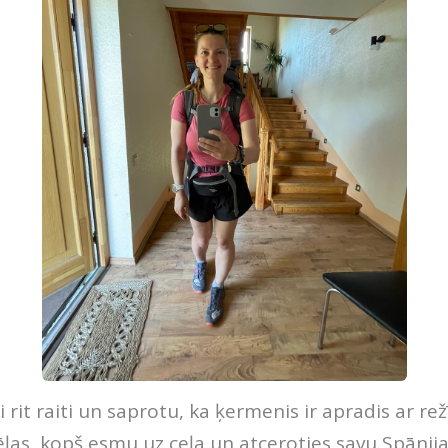
 rit raiti un saprotu, ka ķermenis ir apradis ar re
ēļas, kopš esmu uz ceļa un atceroties savu Spānijas