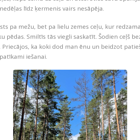
 nedēļas līdz ķermenis vairs nesāpēja.
ists pa mežu, bet pa lielu zemes ceļu, kur redzam
 pēdas. Smiltīs tās viegli saskatīt. Šodien ceļš be
Priecājos, ka koki dod man ēnu un beidzot patie
i patīkami iešanai.