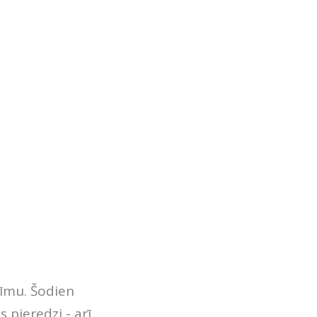
žīmu. Šodien
 pieredzi - arī