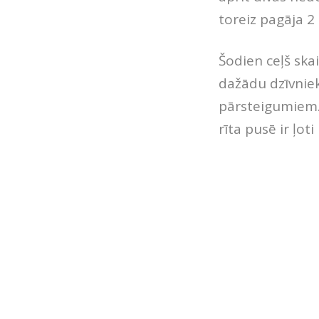
toreiz pagāja 2
Šodien ceļš ska
dažādu dzīvnieku
pārsteigumiem. 
rīta pusē ir ļot