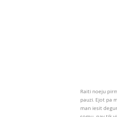
Raiti noeju pir
pauzi. Ejot pa 
man iesit deg
somu, nav tik vi