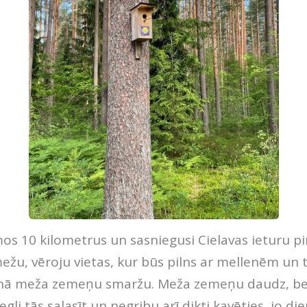
mos 10 kilometrus un sasniegusi Cielavas ieturu 
mežu, vēroju vietas, kur būs pilns ar mellenēm un t
unā meža zemeņu smaržu. Meža zemeņu daudz, be
egli tās salasīt un negribu arī dikti kavēties, jo di