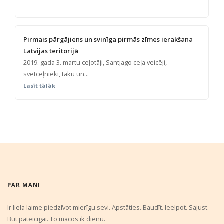
Pirmais pārgājiens un svinīga pirmās zīmes ierakšana
Latvijas teritorijā
2019. gada 3. martu ceļotāji, Santjago ceļa veicēji,
svētceļnieki, taku un...
Lasīt tālāk
PAR MANI
Ir liela laime piedzīvot mierīgu sevi. Apstāties. Baudīt. Ieelpot. Sajust.
Būt pateicīgai. To mācos ik dienu.