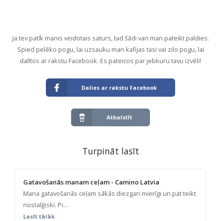
Ja tev patīk manis veidotais saturs, tad šādi vari man pateikt paldies.
Spied pelēko pogu, lai uzsauku man kafijas tasi vai zilo pogu, lai
dalītos ar rakstu Facebook. Es pateicos par jebkuru tavu izvēli!
Dalies ar rakstu Facebook
Atbalstīt
Turpināt lasīt
Gatavošanās manam ceļam - Camino Latvia
Mana gatavošanās ceļam sākās diezgan mierīgi un pat teikt
nostalģiski. Pi...
Lasīt tālāk