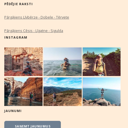
PĒDĒJIE RAKSTI
Pārgājiens Līvbērze - Dobele - Tērvete
Pārgājiens Cēsis - Līgatne - Sigulda
INSTAGRAM
JAUNUMI
SAŅEMT JAUNUMUS