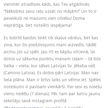
vienmēr atradīsies kāds, kas Tev atgādinās:
“Nākošreiz savu ceļu uzsāc no mājām!” Un to ir
paveikuši ne mazums vien cilvēku! Doma
neprātīga, bet noteikti iespējama!
Es šobrīd baidos teikt tik skaļus vārdus, bet kas
zina, kur šis piedzīvojums mani aizvedīs, tādēļ
aicinu jūs uz spēli. Jau rīt es kāpšu vilcienā, lai
dotos uz sākuma punktu manam ceļam – tā būs
Valka – vieta, kur sākas Latvijas Sv. Jēkaba ceļš
(Camino Latvia). Es došos pāri Latvijai. Man nav
liela plāna. Man ir brīvs laiks un vēlme iet. Spēles
noteikumi ir pavisam vienkārši. Par sevi es noiešu
vienu nedēļu (7 dienas). Pēc tam par katru jaunu
sekotāju savā instagram profilā