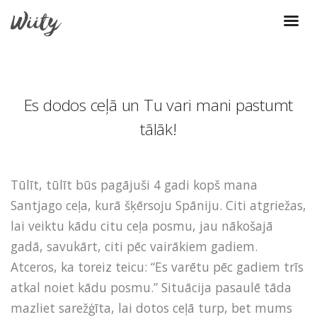
Es dodos ceļā un Tu vari mani pastumt
tālāk!
Tūlīt, tūlīt būs pagājuši 4 gadi kopš mana
Santjago ceļa, kurā šķērsoju Spāniju. Citi atgriežas,
lai veiktu kādu citu ceļa posmu, jau nākošajā
gadā, savukārt, citi pēc vairākiem gadiem.
Atceros, ka toreiz teicu: “Es varētu pēc gadiem trīs
atkal noiet kādu posmu.” Situācija pasaulē tāda
mazliet sarežģīta, lai dotos ceļā turp, bet mums