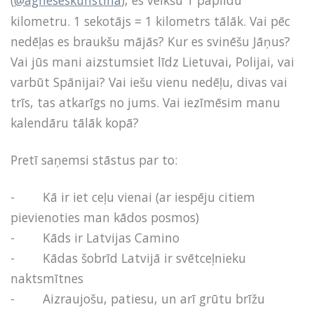
(
@agneseskunstina
), es veikšu 1 papildu
kilometru. 1 sekotājs = 1 kilometrs tālāk. Vai pēc
nedēļas es braukšu mājās? Kur es svinēšu Jāņus?
Vai jūs mani aizstumsiet līdz Lietuvai, Polijai, vai
varbūt Spānijai? Vai iešu vienu nedēļu, divas vai
trīs, tas atkarīgs no jums. Vai iezīmēsim manu
kalendāru tālāk kopā?
Pretī saņemsi stāstus par to:
- Kā ir iet ceļu vienai (ar iespēju citiem
pievienoties man kādos posmos)
- Kāds ir Latvijas Camino
- Kādas šobrīd Latvijā ir svētceļnieku
naktsmītnes
- Aizraujošu, patiesu, un arī grūtu brīžu