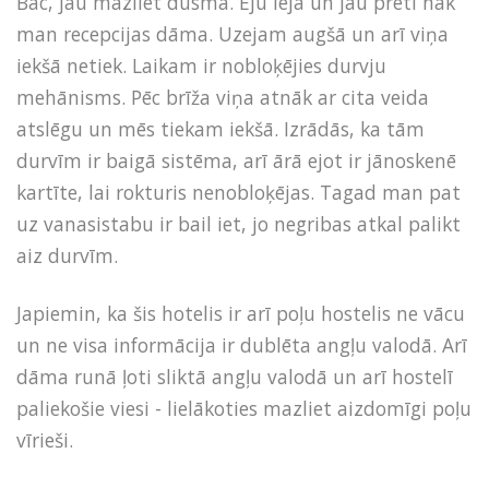
Bāc, jau mazliet dusma. Eju lejā un jau pretī nāk
man recepcijas dāma. Uzejam augšā un arī viņa
iekšā netiek. Laikam ir nobloķējies durvju
mehānisms. Pēc brīža viņa atnāk ar cita veida
atslēgu un mēs tiekam iekšā. Izrādās, ka tām
durvīm ir baigā sistēma, arī ārā ejot ir jānoskenē
kartīte, lai rokturis nenobloķējas. Tagad man pat
uz vanasistabu ir bail iet, jo negribas atkal palikt
aiz durvīm.
Japiemin, ka šis hotelis ir arī poļu hostelis ne vācu
un ne visa informācija ir dublēta angļu valodā. Arī
dāma runā ļoti sliktā angļu valodā un arī hostelī
paliekošie viesi - lielākoties mazliet aizdomīgi poļu
vīrieši.