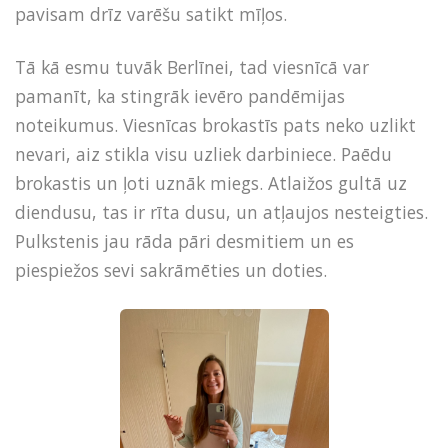
pavisam drīz varēšu satikt mīļos.
Tā kā esmu tuvāk Berlīnei, tad viesnīcā var
pamanīt, ka stingrāk ievēro pandēmijas
noteikumus. Viesnīcas brokastīs pats neko uzlikt
nevari, aiz stikla visu uzliek darbiniece. Paēdu
brokastis un ļoti uznāk miegs. Atlaižos gultā uz
diendusu, tas ir rīta dusu, un atļaujos nesteigties.
Pulkstenis jau rāda pāri desmitiem un es
piespiežos sevi sakrāmēties un doties.