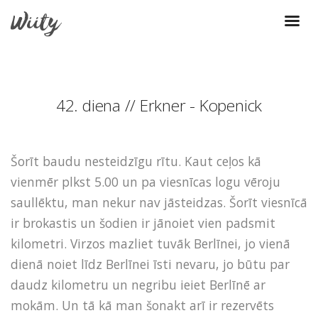
42. diena // Erkner - Kopenick
Šorīt baudu nesteidzīgu rītu. Kaut ceļos kā
vienmēr plkst 5.00 un pa viesnīcas logu vēroju
saullēktu, man nekur nav jāsteidzas. Šorīt viesnīcā
ir brokastis un šodien ir jānoiet vien padsmit
kilometri. Virzos mazliet tuvāk Berlīnei, jo vienā
dienā noiet līdz Berlīnei īsti nevaru, jo būtu par
daudz kilometru un negribu ieiet Berlīnē ar
mokām. Un tā kā man šonakt arī ir rezervēts