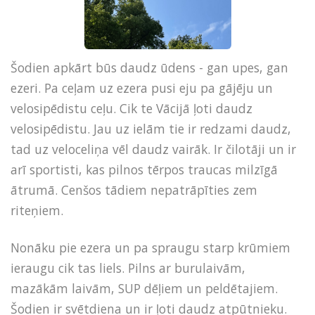
Šodien apkārt būs daudz ūdens - gan upes, gan
ezeri. Pa ceļam uz ezera pusi eju pa gājēju un
velosipēdistu ceļu. Cik te Vācijā ļoti daudz
velosipēdistu. Jau uz ielām tie ir redzami daudz,
tad uz veloceliņa vēl daudz vairāk. Ir čilotāji un ir
arī sportisti, kas pilnos tērpos traucas milzīgā
ātrumā. Cenšos tādiem nepatrāpīties zem
riteņiem.
Nonāku pie ezera un pa spraugu starp krūmiem
ieraugu cik tas liels. Pilns ar burulaivām,
mazākām laivām, SUP dēļiem un peldētajiem.
Šodien ir svētdiena un ir ļoti daudz atpūtnieku.