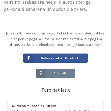
Vairs no istabas ārā neeju. Klausos spēcīgā
pērkona ducināšanā un dodos pie miera.
Ja tev patīk manis veidotais saturs, tad šādi vari man pateikt paldies.
Spied pelēko pogu, lai uzsauku man kafijas tasi vai zilo pogu, lai
dalītos ar rakstu Facebook. Es pateicos par jebkuru tavu izvēli!
Dalies ar rakstu Facebook
Atbalstīt
Turpināt lasīt
43. diena // Kopenick - Berlin