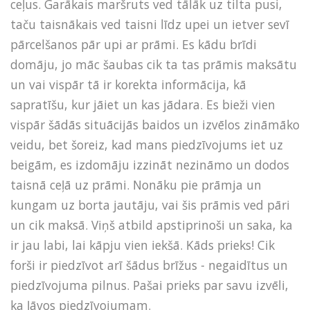
ceļus. Garākais maršruts ved tālāk uz tilta pusi,
taču taisnākais ved taisni līdz upei un ietver sevī
pārcelšanos pār upi ar prāmi. Es kādu brīdi
domāju, jo māc šaubas cik ta tas prāmis maksātu
un vai vispār tā ir korekta informācija, kā
sapratīšu, kur jāiet un kas jādara. Es bieži vien
vispār šādās situācijās baidos un izvēlos zināmāko
veidu, bet šoreiz, kad mans piedzīvojums iet uz
beigām, es izdomāju izzināt nezināmo un dodos
taisnā ceļā uz prāmi. Nonāku pie prāmja un
kungam uz borta jautāju, vai šis prāmis ved pāri
un cik maksā. Viņš atbild apstiprinoši un saka, ka
ir jau labi, lai kāpju vien iekšā. Kāds prieks! Cik
forši ir piedzīvot arī šādus brīžus - negaidītus un
piedzīvojuma pilnus. Pašai prieks par savu izvēli,
ka ļāvos piedzīvojumam.