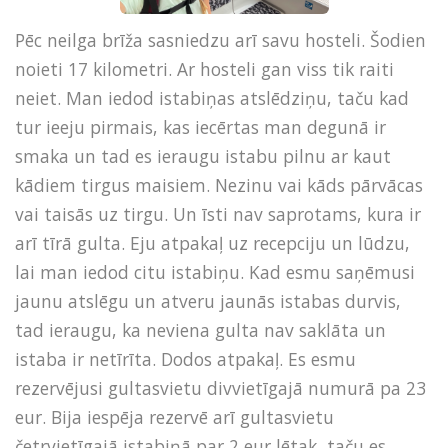
Pēc neilga brīža sasniedzu arī savu hosteli. Šodien
noieti 17 kilometri. Ar hosteli gan viss tik raiti
neiet. Man iedod istabiņas atslēdziņu, taču kad
tur ieeju pirmais, kas iecērtas man degunā ir
smaka un tad es ieraugu istabu pilnu ar kaut
kādiem tirgus maisiem. Nezinu vai kāds pārvācas
vai taisās uz tirgu. Un īsti nav saprotams, kura ir
arī tīrā gulta. Eju atpakaļ uz recepciju un lūdzu,
lai man iedod citu istabiņu. Kad esmu saņēmusi
jaunu atslēgu un atveru jaunās istabas durvis,
tad ieraugu, ka neviena gulta nav saklāta un
istaba ir netīrīta. Dodos atpakaļ. Es esmu
rezervējusi gultasvietu divvietīgajā numurā pa 23
eur. Bija iespēja rezervē arī gultasvietu
četrvietīgajā istabiņā par 2 eur lētak, taču es