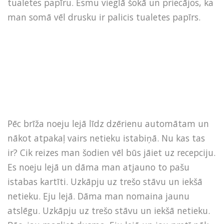
tualetes papīru. Esmu vieglā šokā un priecājos, ka
man somā vēl drusku ir palicis tualetes papīrs.
Pēc brīža noeju lejā līdz dzērienu automātam un
nākot atpakaļ vairs netieku istabiņā. Nu kas tas
ir? Cik reizes man šodien vēl būs jāiet uz recepciju.
Es noeju lejā un dāma man atjauno to pašu
istabas kartīti. Uzkāpju uz trešo stāvu un iekšā
netieku. Eju lejā. Dāma man nomaina jaunu
atslēgu. Uzkāpju uz trešo stāvu un iekšā netieku.