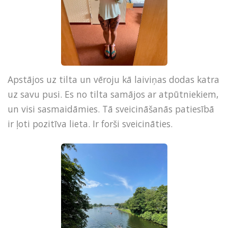
Apstājos uz tilta un vēroju kā laiviņas dodas katra
uz savu pusi. Es no tilta samājos ar atpūtniekiem,
un visi sasmaidāmies. Tā sveicināšanās patiesībā
ir ļoti pozitīva lieta. Ir forši sveicināties.