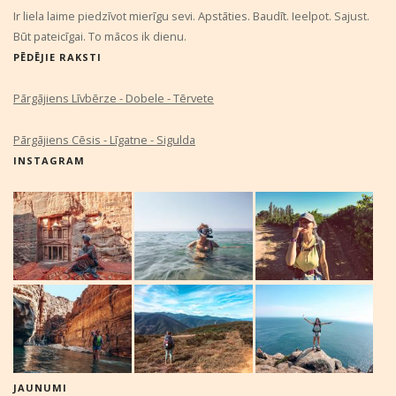
Ir liela laime piedzīvot mierīgu sevi. Apstāties. Baudīt. Ieelpot. Sajust.
Būt pateicīgai. To mācos ik dienu.
PĒDĒJIE RAKSTI
Pārgājiens Līvbērze - Dobele - Tērvete
Pārgājiens Cēsis - Līgatne - Sigulda
INSTAGRAM
JAUNUMI