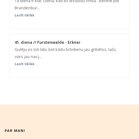
Tā diena ir klāt. Diena, kad es iesoļošu finišā - Berlīnē pie
Brandenbur...
Lasīt tālāk
41. diena // Furstenwalde - Erkner
Gulēju es ļoti labi, bet kādu brīvdienu jau gribētos, taču
vairs jau nav j...
Lasīt tālāk
PAR MANI