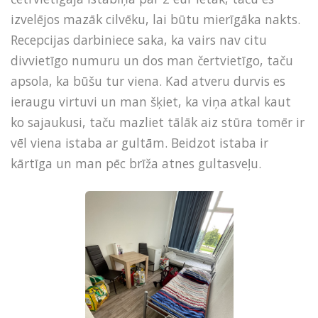
izvelējos mazāk cilvēku, lai būtu mierīgāka nakts.
Recepcijas darbiniece saka, ka vairs nav citu
divvietīgo numuru un dos man čertvietīgo, taču
apsola, ka būšu tur viena. Kad atveru durvis es
ieraugu virtuvi un man šķiet, ka viņa atkal kaut
ko sajaukusi, taču mazliet tālāk aiz stūra tomēr ir
vēl viena istaba ar gultām. Beidzot istaba ir
kārtīga un man pēc brīža atnes gultasveļu.