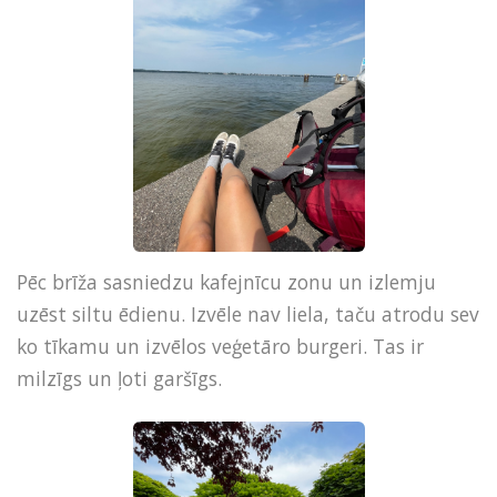
Pēc brīža sasniedzu kafejnīcu zonu un izlemju
uzēst siltu ēdienu. Izvēle nav liela, taču atrodu sev
ko tīkamu un izvēlos veģetāro burgeri. Tas ir
milzīgs un ļoti garšīgs.