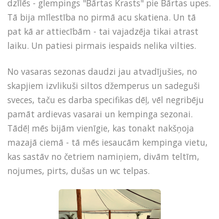
dzīlēs - glempings "Bārtas Krasts" pie Bārtas upes.
Tā bija mīlestība no pirmā acu skatiena. Un tā
pat kā ar attiecībām - tai vajadzēja tikai atrast
laiku. Un patiesi pirmais iespaids nelika vilties.
No vasaras sezonas daudzi jau atvadījušies, no
skapjiem izvlikuši siltos džemperus un sadeguši
sveces, taču es darba specifikas dēļ, vēl negribēju
pamāt ardievas vasarai un kempinga sezonai.
Tādēļ mēs bijām vienīgie, kas tonakt nakšņoja
mazajā ciemā - tā mēs iesaucām kempinga vietu,
kas sastāv no četriem namiņiem, divām teltīm,
nojumes, pirts, dušas un wc telpas.