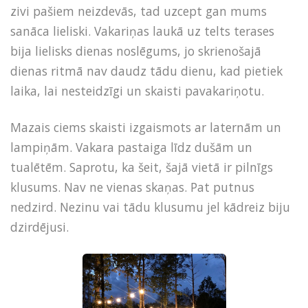
zivi pašiem neizdevās, tad uzcept gan mums
sanāca
lieliski
. Vakariņas laukā uz telts terases
bija lielisks dienas noslēgums, jo skrienošajā
dienas ritmā nav daudz tādu dienu, kad pietiek
laika, lai nesteidzīgi un skaisti pavakariņotu.
Mazais ciems skaisti izgaismots ar laternām un
lampiņām. Vakara pastaiga līdz dušām un
tualētēm. Saprotu, ka šeit, šajā vietā ir pilnīgs
klusums. Nav ne vienas skaņas. Pat putnus
nedzird. Nezinu vai tādu klusumu jel kādreiz biju
dzirdējusi.