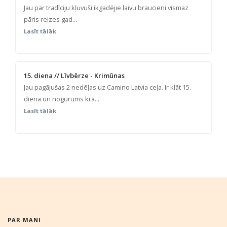
Jau par tradīciju kļuvuši ikgadējie laivu braucieni vismaz
pāris reizes gad...
Lasīt tālāk
15. diena // Līvbērze - Krimūnas
Jau pagājušas 2 nedēļas uz Camino Latvia ceļa. Ir klāt 15.
diena un nogurums krā...
Lasīt tālāk
PAR MANI