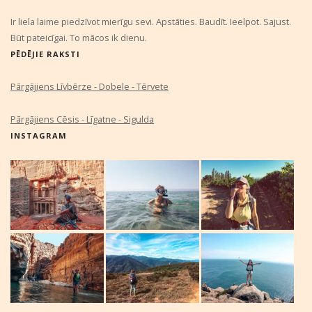
Ir liela laime piedzīvot mierīgu sevi. Apstāties. Baudīt. Ieelpot. Sajust.
Būt pateicīgai. To mācos ik dienu.
PĒDĒJIE RAKSTI
Pārgājiens Līvbērze - Dobele - Tērvete
Pārgājiens Cēsis - Līgatne - Sigulda
INSTAGRAM