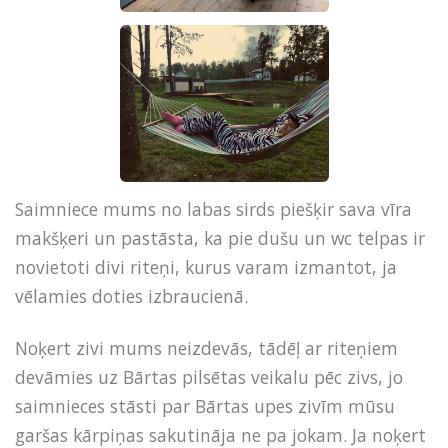
Saimniece mums no labas sirds piešķir sava vīra
makšķeri un pastāsta, ka pie dušu un wc telpas ir
novietoti divi riteņi, kurus varam izmantot, ja
vēlamies doties izbraucienā.
Noķert zivi mums neizdevās, tādēļ ar riteņiem
devāmies uz Bārtas pilsētas veikalu pēc zivs, jo
saimnieces stāsti par Bārtas upes zivīm mūsu
garšas kārpiņas sakutināja ne pa jokam. Ja noķert