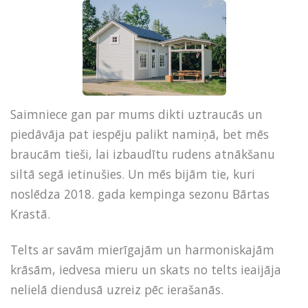
Saimniece gan par mums dikti uztraucās un
piedāvāja pat iespēju palikt namiņā, bet mēs
braucām tieši, lai izbaudītu rudens atnākšanu
siltā segā ietinušies. Un mēs bijām tie, kuri
noslēdza 2018. gada kempinga sezonu Bārtas
Krastā.
Telts ar savām mierīgajām un harmoniskajām
krāsām, iedvesa mieru un skats no telts ieaijāja
nelielā diendusā uzreiz pēc ierašanās.