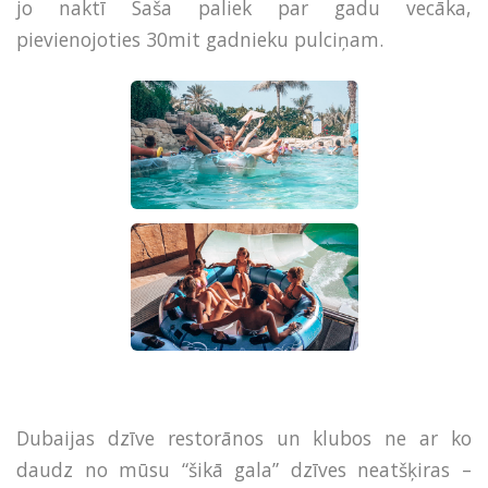
jo naktī Saša paliek par gadu vecāka,
pievienojoties 30mit gadnieku pulciņam.
Dubaijas dzīve restorānos un klubos ne ar ko
daudz no mūsu “šikā gala” dzīves neatšķiras –