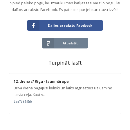
Spied pelēko pogu, lai uzsauku man kafijas tasi vai zilo pogu, lai
dalītos ar rakstu Facebook. Es pateicos par jebkuru tavu izvēli!
Dalies ar rakstu Facebook
Atbalstīt
Turpināt lasīt
12. diena // Rīga - Jaunmārupe
Brīvā diena pagājusi lieliski un laiks atgriezties uz Camino
Latvia ceļa. Kaut v...
Lasīt tālāk