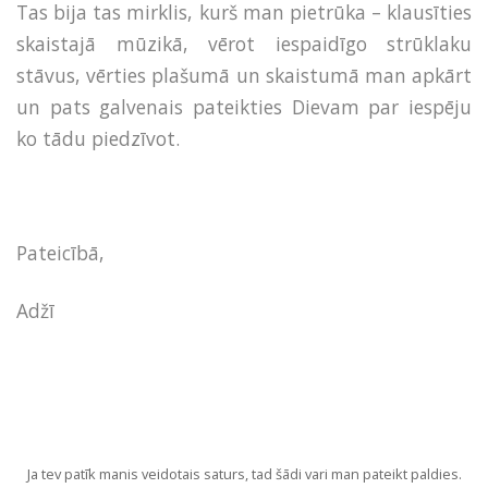
Tas bija tas mirklis, kurš man pietrūka – klausīties
skaistajā mūzikā, vērot iespaidīgo strūklaku
stāvus, vērties plašumā un skaistumā man apkārt
un pats galvenais pateikties Dievam par iespēju
ko tādu piedzīvot.
Pateicībā,
Adžī
Ja tev patīk manis veidotais saturs, tad šādi vari man pateikt paldies.