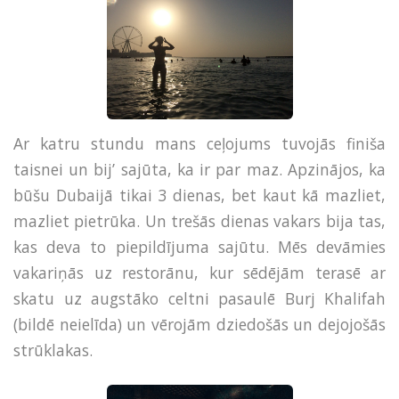
Ar katru stundu mans ceļojums tuvojās finiša
taisnei un bij’ sajūta, ka ir par maz. Apzinājos, ka
būšu Dubaijā tikai 3 dienas, bet kaut kā mazliet,
mazliet pietrūka. Un trešās dienas vakars bija tas,
kas deva to piepildījuma sajūtu. Mēs devāmies
vakariņās uz restorānu, kur sēdējām terasē ar
skatu uz augstāko celtni pasaulē Burj Khalifah
(bildē neielīda) un vērojām dziedošās un dejojošās
strūklakas.