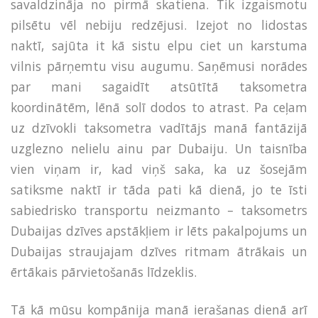
savaldzināja no pirmā skatiena. Tik izgaismotu
pilsētu vēl nebiju redzējusi. Izejot no lidostas
naktī, sajūta it kā sistu elpu ciet un karstuma
vilnis pārņemtu visu augumu. Saņēmusi norādes
par mani sagaidīt atsūtītā taksometra
koordinātēm, lēnā solī dodos to atrast. Pa ceļam
uz dzīvokli taksometra vadītājs manā fantāzijā
uzglezno nelielu ainu par Dubaiju. Un taisnība
vien viņam ir, kad viņš saka, ka uz šosejām
satiksme naktī ir tāda pati kā dienā, jo te īsti
sabiedrisko transportu neizmanto – taksometrs
Dubaijas dzīves apstākļiem ir lēts pakalpojums un
Dubaijas straujajam dzīves ritmam ātrākais un
ērtākais pārvietošanās līdzeklis.
Tā kā mūsu kompānija manā ierašanas dienā arī