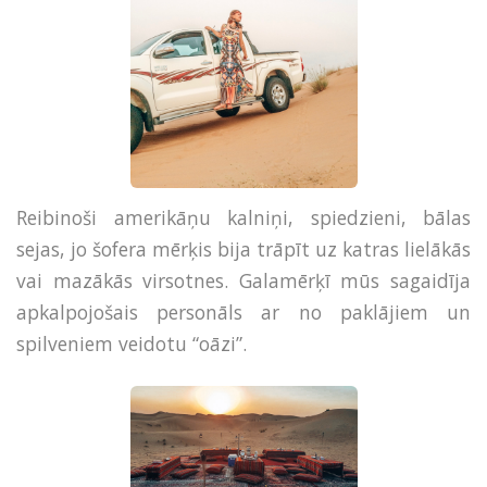
Reibinoši amerikāņu kalniņi, spiedzieni, bālas
sejas, jo šofera mērķis bija trāpīt uz katras lielākās
vai mazākās virsotnes. Galamērķī mūs sagaidīja
apkalpojošais personāls ar no paklājiem un
spilveniem veidotu “oāzi”.