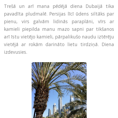
Trešā un arī mana pēdējā diena Dubaijā tika
pavadīta pludmalē. Persijas līcī ūdens siltāks par
pienu, virs galvām lidinās paraplāni, vīrs ar
kamieli piepilda manu mazo sapni par tikšanos
arī īstu vietējo kamieli, pārpalikušo naudu iztērēju
vietējā ar rokām darināto lietu tirdziņā. Diena
izdevusies.