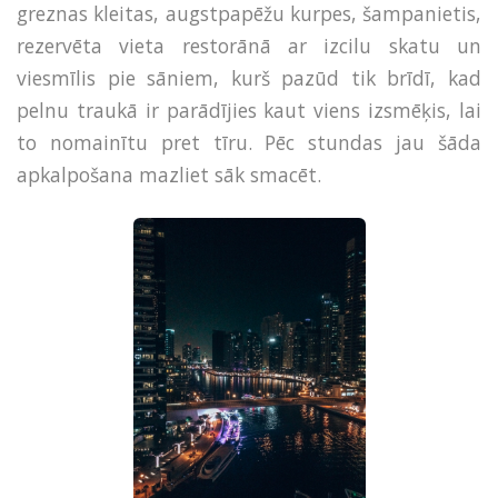
greznas kleitas, augstpapēžu kurpes, šampanietis,
rezervēta vieta restorānā ar izcilu skatu un
viesmīlis pie sāniem, kurš pazūd tik brīdī, kad
pelnu traukā ir parādījies kaut viens izsmēķis, lai
to nomainītu pret tīru. Pēc stundas jau šāda
apkalpošana mazliet sāk smacēt.