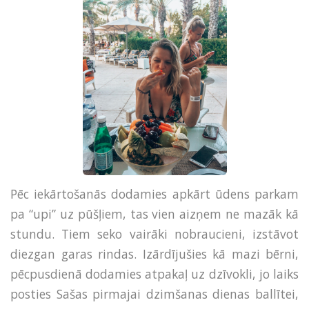
Pēc iekārtošanās dodamies apkārt ūdens parkam
pa “upi” uz pūšļiem, tas vien aizņem ne mazāk kā
stundu. Tiem seko vairāki nobraucieni, izstāvot
diezgan garas rindas. Izārdījušies kā mazi bērni,
pēcpusdienā dodamies atpakaļ uz dzīvokli, jo laiks
posties Sašas pirmajai dzimšanas dienas ballītei,