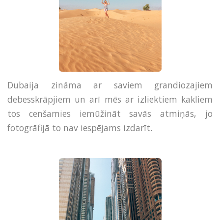
Dubaija zināma ar saviem grandiozajiem
debesskrāpjiem un arī mēs ar izliektiem kakliem
tos cenšamies iemūžināt savās atmiņās, jo
fotogrāfijā to nav iespējams izdarīt.