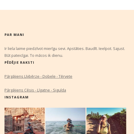
PAR MANI
Ir liela laime piedzīvot mierīgu sevi. Apstāties. Baudīt. Ieelpot. Sajust.
Būt pateicīgai. To mācos ik dienu.
PĒDĒJIE RAKSTI
Pārgājiens Līvbērze - Dobele - Tērvete
Pārgājiens Cēsis - Līgatne - Sigulda
INSTAGRAM