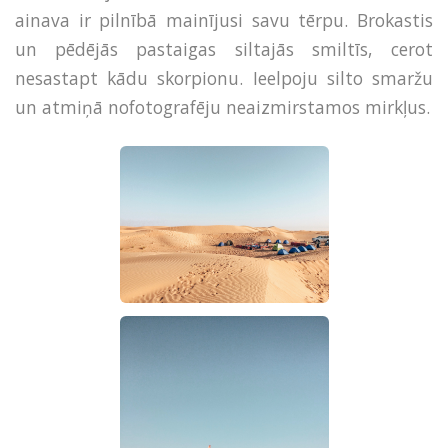
ainava ir pilnībā mainījusi savu tērpu. Brokastis
un pēdējās pastaigas siltajās smiltīs, cerot
nesastapt kādu skorpionu. Ieelpoju silto smaržu
un atmiņā nofotografēju neaizmirstamos mirkļus.