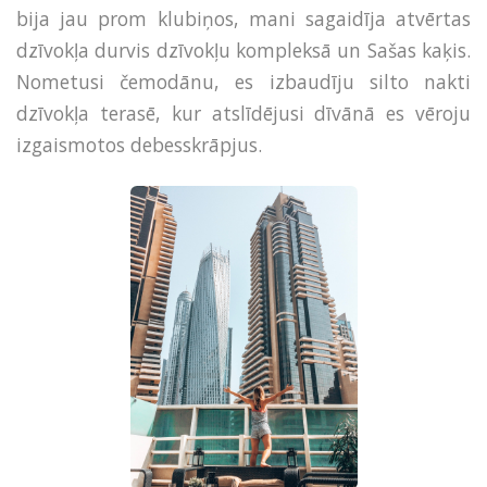
bija jau prom klubiņos, mani sagaidīja atvērtas
dzīvokļa durvis dzīvokļu kompleksā un Sašas kaķis.
Nometusi čemodānu, es izbaudīju silto nakti
dzīvokļa terasē, kur atslīdējusi dīvānā es vēroju
izgaismotos debesskrāpjus.