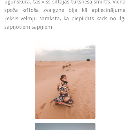
ugunskura, tas viss siltajās tuksneša smiltīs. Viena
spoža krītoša zvaigzne bija kā apliecinājuma
ķeksis vēlmju sarakstā, ka piepildīts kāds no ilgi
sapņotiem sapņiem.