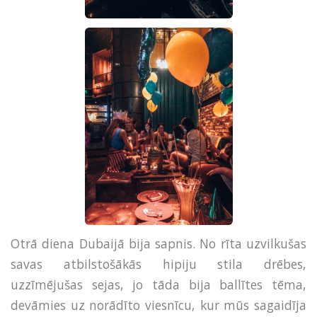
Otrā diena Dubaijā bija sapnis. No rīta uzvilkušas
savas atbilstošākās hipiju stila drēbes,
uzzīmējušas sejas, jo tāda bija ballītes tēma,
devāmies uz norādīto viesnīcu, kur mūs sagaidīja