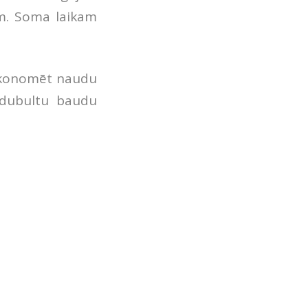
cm. Soma laikam
Ieekonomēt naudu
 dubultu baudu