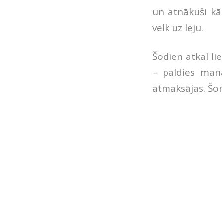
un atnākuši kā
velk uz leju.
Šodien atkal li
– paldies man
atmaksājas. Šon