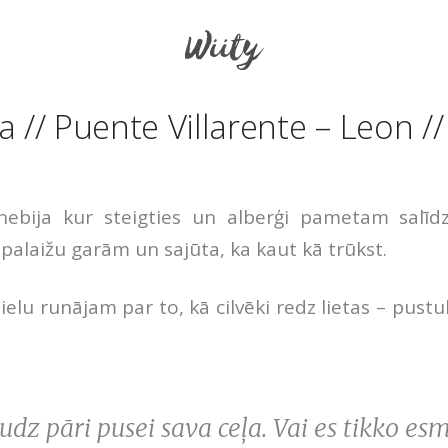
a // Puente Villarente – Leon /
ebija kur steigties un alberģi pametam salīdzi
 palaižu garām un sajūta, ka kaut kā trūkst.
elu runājam par to, kā cilvēki redz lietas – pustu
z pāri pusei sava ceļa. Vai es tikko esm