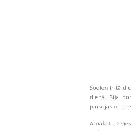
Šodien ir tā d
dienā. Bija d
pinkojas un ne v
Atnākot uz vies