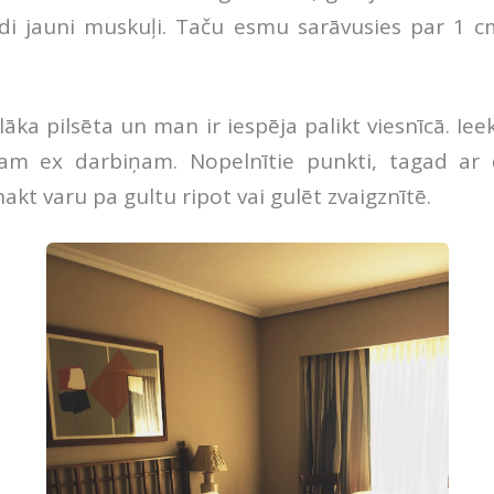
di jauni muskuļi. Taču esmu sarāvusies par 1 
elāka pilsēta un man ir iespēja palikt viesnīcā. 
am ex darbiņam. Nopelnītie punkti, tagad ar
akt varu pa gultu ripot vai gulēt zvaigznītē.