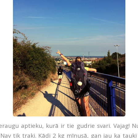
ieraugu aptieku, kurā ir tie gudrie svari. Vajag! 
 Nav tik traki. Kādi 2 kg mīnusā, gan jau ka tauki 