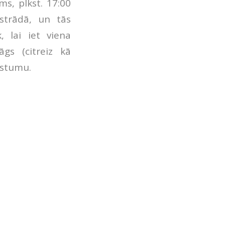
ms, plkst. 17:00
strādā, un tās
, lai iet viena
gs (citreiz kā
istumu.