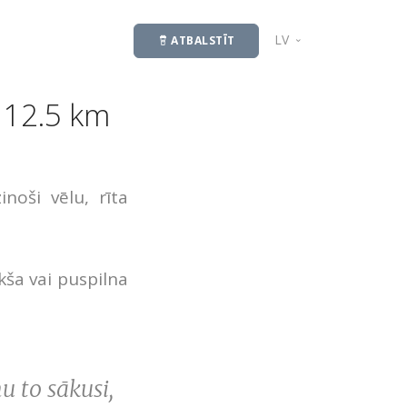
LV
ATBALSTĪT
EN
/ 12.5 km
noši vēlu, rīta
kša vai puspilna
u to sākusi,