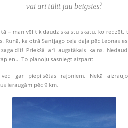
vai arī tūlīt jau beigsies?
 tā – man vēl tik daudz skaistu skatu, ko redzēt,
is. Runā, ka otrā Santjago ceļa daļa pēc Leonas eso
sagaidīt! Priekšā arī augstākais kalns. Nedau
āpienu. To plānoju sasniegt aizparīt.
 ved gar piepilsētas rajoniem. Nekā aizraujo
ņus ieraugām pēc 9 km.