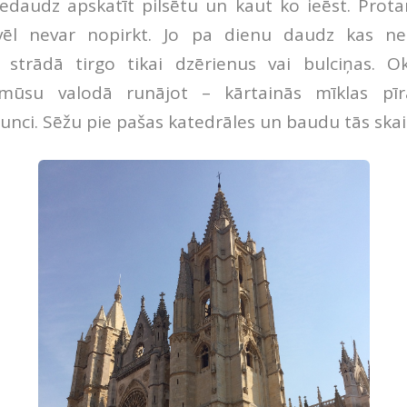
edaudz apskatīt pilsētu un kaut ko ieēst. Prota
l nevar nopirkt. Jo pa dienu daudz kas ne
s strādā tirgo tikai dzērienus vai bulciņas. Ok
su valodā runājot – kārtainās mīklas pīrā
tunci. Sēžu pie pašas katedrāles un baudu tās ska