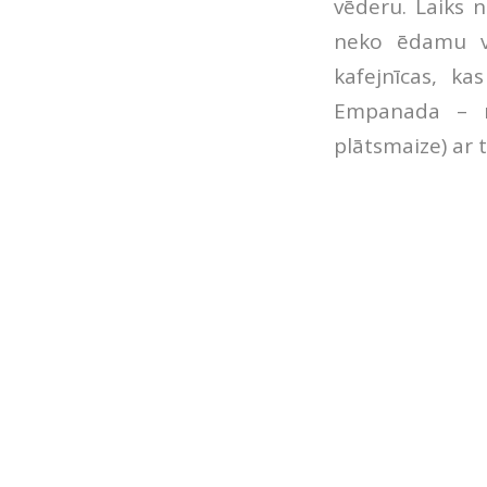
vēderu. Laiks n
neko ēdamu vē
kafejnīcas, ka
Empanada – mū
plātsmaize) ar 