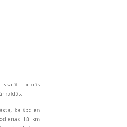
pskatīt pirmās
 jāmaldās.
āsta, ka šodien
 šodienas 18 km