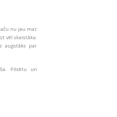
 taču nu jau maz
t vēl skaistāka.
dz augstāks par
ša. Pilsētu un