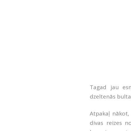
Tagad jau esm
dzeltenās bulta
Atpakaļ nākot,
divas reizes n