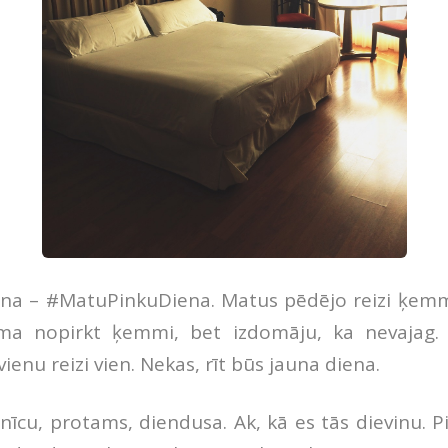
iena – #MatuPinkuDiena. Matus pēdējo reizi ķemm
oma nopirkt ķemmi, bet izdomāju, ka nevajag. 
ienu reizi vien. Nekas, rīt būs jauna diena.
nīcu, protams, diendusa. Ak, kā es tās dievinu. P