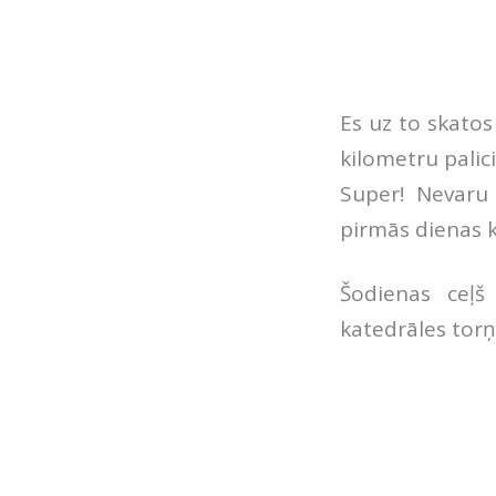
Es uz to skatos
kilometru palic
Super! Nevaru 
pirmās dienas k
Šodienas ceļš
katedrāles tor