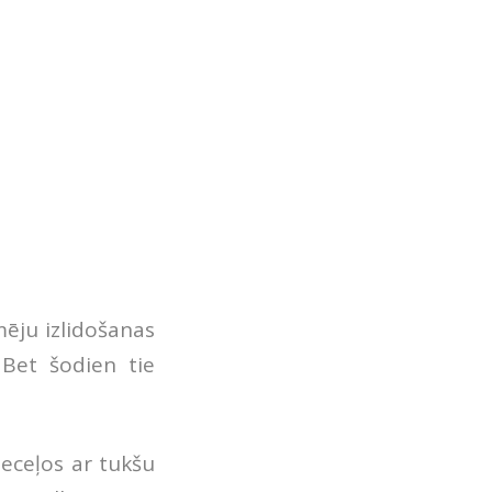
ēju izlidošanas
Bet šodien tie
ieceļos ar tukšu