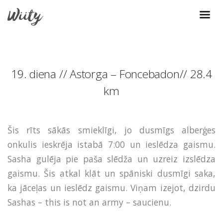
19. diena // Astorga – Foncebadon// 28.4
km
Šis rīts sākās smieklīgi, jo dusmīgs alberģes
onkulis ieskrēja istabā 7:00 un ieslēdza gaismu.
Sasha gulēja pie paša slēdža un uzreiz izslēdza
gaismu. Šis atkal klāt un spāniski dusmīgi saka,
ka jāceļas un ieslēdz gaismu. Viņam izejot, dzirdu
Sashas – this is not an army – saucienu.