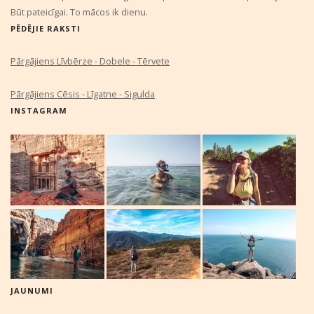
Būt pateicīgai. To mācos ik dienu.
PĒDĒJIE RAKSTI
Pārgājiens Līvbērze - Dobele - Tērvete
Pārgājiens Cēsis - Līgatne - Sigulda
INSTAGRAM
JAUNUMI