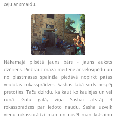
ceļu ar smaidu.
Nākamajā pilsētā jauns bārs – jauns auksts
dzēriens. Piebrauc maza meitene ar velosipēdu un
no plastmasas spainīša piedāvā nopirkt pašas
veidotas rokassprādzes. Sashas labā sirds nespēj
pretoties. Taču dzirdu, ka kaut ko kaulējas un vēl
runā. Galu galā, viņa Sashai atstāj 3
rokassprādzes par iedoto naudu. Sasha uzvelk
vienu rokassprādzi man un novēl man krāsainu