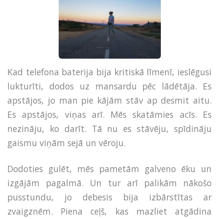
Kad telefona baterija bija kritiskā līmenī, ieslēgusi
lukturīti, dodos uz mansardu pēc lādētāja. Es
apstājos, jo man pie kājām stāv ap desmit aitu.
Es apstājos, viņas arī. Mēs skatāmies acīs. Es
nezināju, ko darīt. Tā nu es stāvēju, spīdināju
gaismu viņām sejā un vēroju.
Dodoties gulēt, mēs pametām galveno ēku un
izgājām pagalmā. Un tur arī palikām nākošo
pusstundu, jo debesis bija izbārstītas ar
zvaigznēm. Piena ceļš, kas mazliet atgādina