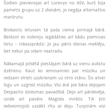
Šodien pievienojas arī Lorenzo no ASV, kurš bija
pametis grupu uz 2 dienām, jo negāja alternatīvo
maršrutu.
Brokastis ieturam tā paša ciema pirmajā bārā.
Beidzot es nolemju iegādāties arī kādu piemiņas
lietu – rokassprādzi. Jo jau pāris dienas meklēju,
bet nekur pa ceļam neatradu.
Nākamajā pilsētā piestājam bārā uz vienu aukstu
dzērienu. Kaut ko ieminamies par mūziku un
redzam vīrieti uzskrienam uz otro stāvu. Šis atver
logu un uzgriež mūziku. Visi ārā pie bāra dejojam
Despasito dziesmas pavadībā. Dejo arī pārdevēja,
iznāk arī pavāre. Maģisks mirklis. Tik ļoti
iedvesmojoši uzsākt rītu ar deju. Turpinām visi