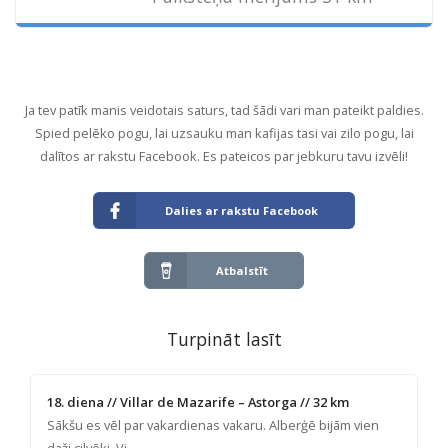
Ja tev patīk manis veidotais saturs, tad šādi vari man pateikt paldies.
Spied pelēko pogu, lai uzsauku man kafijas tasi vai zilo pogu, lai
dalītos ar rakstu Facebook. Es pateicos par jebkuru tavu izvēli!
Dalies ar rakstu Facebook
Atbalstīt
Turpināt lasīt
18. diena // Villar de Mazarife – Astorga // 32 km
Sākšu es vēl par vakardienas vakaru. Alberģē bijām vien