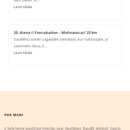
daži cilvēki. Vi...
Lasīt tālāk
20. diena // Foncebadon – Molinaseca// 23 km
Saullēktu tomēr sagaidām ciematiņā, kur nakšņojām, jo
saimnieks teica, k...
Lasīt tālāk
PAR MANI
Ir liela laime piedzīvot mierīgu sevi. Apstāties. Baudīt. Ieelpot. Sajust.