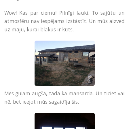
Wow! Kas par ciemu! Pilnīgi lauki. To sajūtu un
atmosfēru nav iespējams izstāstīt. Un mūs aizved
uz māju, kurai blakus ir kūts.
Mēs guļam augšā, tādā kā mansardā. Un ticiet vai
nē, bet ieejot mūs sagaidīja šis.