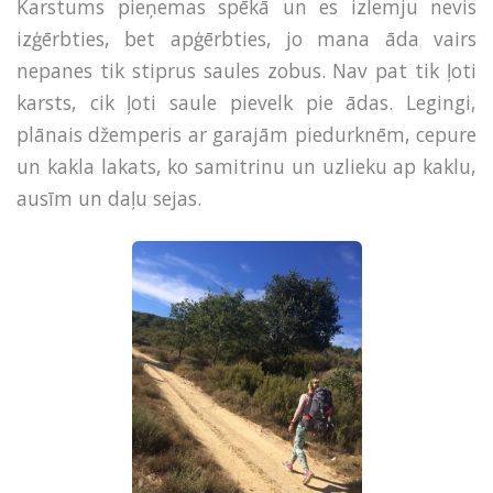
Karstums pieņemas spēkā un es izlemju nevis
izģērbties, bet apģērbties, jo mana āda vairs
nepanes tik stiprus saules zobus. Nav pat tik ļoti
karsts, cik ļoti saule pievelk pie ādas. Legingi,
plānais džemperis ar garajām piedurknēm, cepure
un kakla lakats, ko samitrinu un uzlieku ap kaklu,
ausīm un daļu sejas.