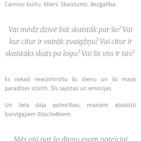
Camino bultu. Miers. Skaistums. Bezgalība.
Vai mēdz dzīvē būt skaistāk par šo? Vai
kur citur ir vairāk zvaigžņu? Vai citur ir
skaistāks skats pa logu? Vai šis viss ir īsts?
Es nekad neaizmirsīšu šo dienu un šo mazo
paradīzes stūrīti. Šīs sajūtas un emocijas.
Un liela daļa pateicības, maniem absolūti
burvīgajiem līdzcilvēkiem.
Mēs visi par šo dienu esam pateicīgi