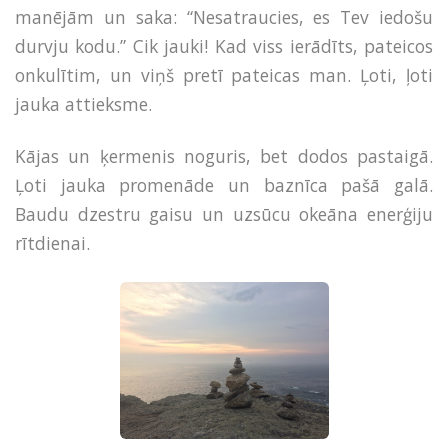
manējām un saka: “Nesatraucies, es Tev iedošu
durvju kodu.” Cik jauki! Kad viss ierādīts, pateicos
onkulītim, un viņš pretī pateicas man. Ļoti, ļoti
jauka attieksme.
Kājas un ķermenis noguris, bet dodos pastaigā.
Ļoti jauka promenāde un baznīca pašā galā.
Baudu dzestru gaisu un uzsūcu okeāna enerģiju
rītdienai.