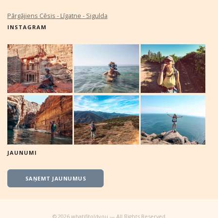
Pārgājiens Cēsis - Līgatne - Sigulda
INSTAGRAM
JAUNUMI
SAŅEMT JAUNUMUS
©
2026
whatifitoldyou — All Rights Reserved