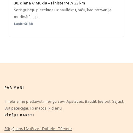
30. diena // Muxia – Finisterre // 33 km
Šorīt gribēju piecelties uz saullēktu, taču, kad nozvanīja
modinātājs, p...
Lasīt tālāk
PAR MANI
Ir liela laime piedzīvot mierīgu sevi. Apstāties. Baudīt. Ieelpot. Sajust.
Būt pateicīgai. To mācos ik dienu.
PĒDĒJIE RAKSTI
Pārgājiens Līvbērze - Dobele - Tērvete