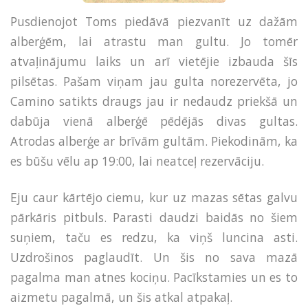
Pusdienojot Toms piedāvā piezvanīt uz dažām
alberģēm, lai atrastu man gultu. Jo tomēr
atvaļinājumu laiks un arī vietējie izbauda šīs
pilsētas. Pašam viņam jau gulta norezervēta, jo
Camino satikts draugs jau ir nedaudz priekšā un
dabūja vienā alberģē pēdējās divas gultas.
Atrodas alberģe ar brīvām gultām. Piekodinām, ka
es būšu vēlu ap 19:00, lai neatceļ rezervāciju.
Eju caur kārtējo ciemu, kur uz mazas sētas galvu
pārkāris pitbuls. Parasti daudzi baidās no šiem
suņiem, taču es redzu, ka viņš luncina asti.
Uzdrošinos paglaudīt. Un šis no sava mazā
pagalma man atnes kociņu. Pacīkstamies un es to
aizmetu pagalmā, un šis atkal atpakaļ.