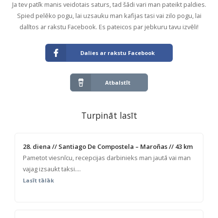
Ja tev patīk manis veidotais saturs, tad šādi vari man pateikt paldies.
Spied pelēko pogu, lai uzsauku man kafijas tasi vai zilo pogu, lai
dalītos ar rakstu Facebook. Es pateicos par jebkuru tavu izvēli!
Dalies ar rakstu Facebook
Atbalstīt
Turpināt lasīt
28. diena // Santiago De Compostela – Maroñas // 43 km
Pametot viesnīcu, recepcijas darbinieks man jautā vai man
vajag izsaukt taksi....
Lasīt tālāk