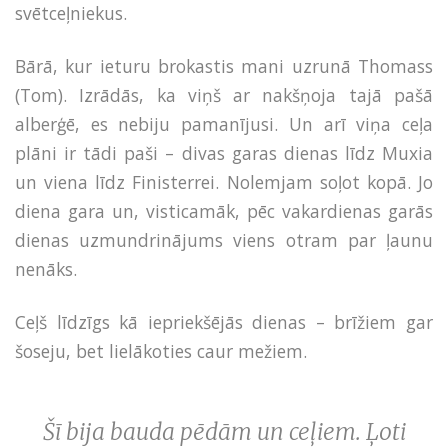
svētceļniekus.
Bārā, kur ieturu brokastis mani uzrunā Thomass
(Tom). Izrādās, ka viņš ar nakšņoja tajā pašā
alberģē, es nebiju pamanījusi. Un arī viņa ceļa
plāni ir tādi paši – divas garas dienas līdz Muxia
un viena līdz Finisterrei. Nolemjam soļot kopā. Jo
diena gara un, visticamāk, pēc vakardienas garās
dienas uzmundrinājums viens otram par ļaunu
nenāks.
Ceļš līdzīgs kā iepriekšējās dienas – brīžiem gar
šoseju, bet lielākoties caur mežiem.
Šī bija bauda pēdām un ceļiem. Ļoti