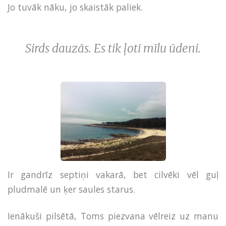
Jo tuvāk nāku, jo skaistāk paliek.
Sirds dauzās. Es tik ļoti mīlu ūdeni.
Ir gandrīz septiņi vakarā, bet cilvēki vēl guļ
pludmalē un ķer saules starus.
Ienākuši pilsētā, Toms piezvana vēlreiz uz manu