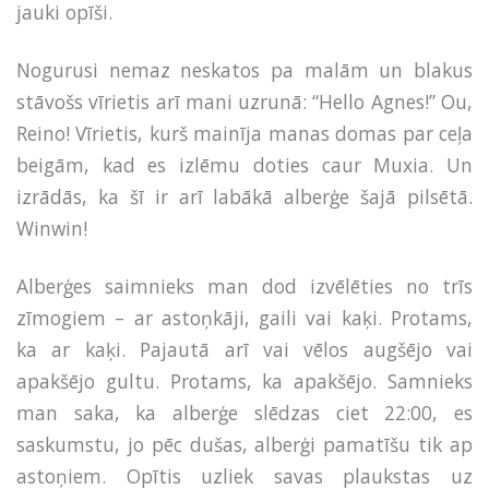
jauki opīši.
Nogurusi nemaz neskatos pa malām un blakus
stāvošs vīrietis arī mani uzrunā: “Hello Agnes!” Ou,
Reino! Vīrietis, kurš mainīja manas domas par ceļa
beigām, kad es izlēmu doties caur Muxia. Un
izrādās, ka šī ir arī labākā alberģe šajā pilsētā.
Winwin!
Alberģes saimnieks man dod izvēlēties no trīs
zīmogiem – ar astoņkāji, gaili vai kaķi. Protams,
ka ar kaķi. Pajautā arī vai vēlos augšējo vai
apakšējo gultu. Protams, ka apakšējo. Samnieks
man saka, ka alberģe slēdzas ciet 22:00, es
saskumstu, jo pēc dušas, alberģi pamatīšu tik ap
astoņiem. Opītis uzliek savas plaukstas uz