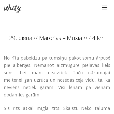
29. diena // Maroñas – Muxia // 44 km
No rīta pabeidzu pa tumsiņu pakot somu ārpusē
pie alberģes. Nemanot aizmugurē pielavās liels
suns, bet mani neaiztiek. Taču nākamajai
meitenei gan uzrūca un nosēdās ceļa vidū, tā, ka
neviens netiek garām. Visi lēnām pa vienam
dodamies garām.
Šis rīts atkal miglā tīts. Skaisti. Neko tālumā