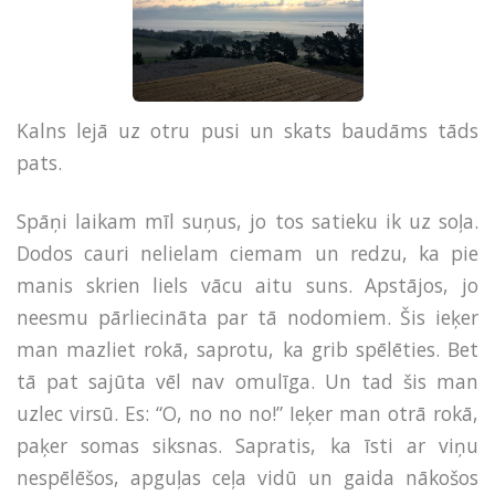
Kalns lejā uz otru pusi un skats baudāms tāds
pats.
Spāņi laikam mīl suņus, jo tos satieku ik uz soļa.
Dodos cauri nelielam ciemam un redzu, ka pie
manis skrien liels vācu aitu suns. Apstājos, jo
neesmu pārliecināta par tā nodomiem. Šis ieķer
man mazliet rokā, saprotu, ka grib spēlēties. Bet
tā pat sajūta vēl nav omulīga. Un tad šis man
uzlec virsū. Es: “O, no no no!” Ieķer man otrā rokā,
paķer somas siksnas. Sapratis, ka īsti ar viņu
nespēlēšos, apguļas ceļa vidū un gaida nākošos