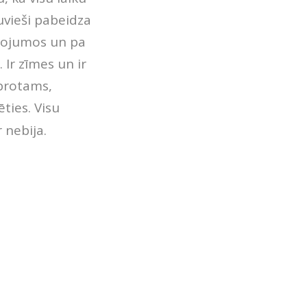
tuvieši pabeidza
ustojumos un pa
 Ir zīmes un ir
 protams,
ēties. Visu
 nebija.