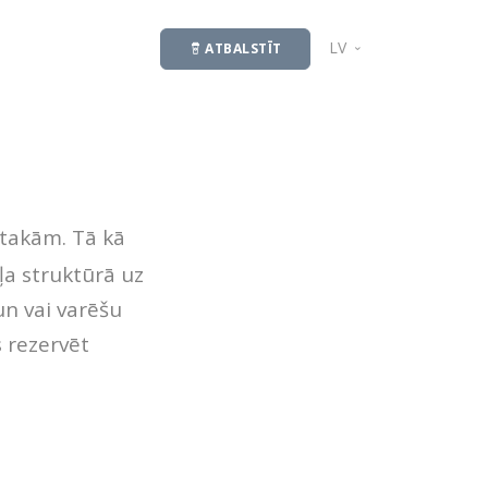
LV
ATBALSTĪT
EN
 takām. Tā kā
ļa struktūrā uz
un vai varēšu
s rezervēt