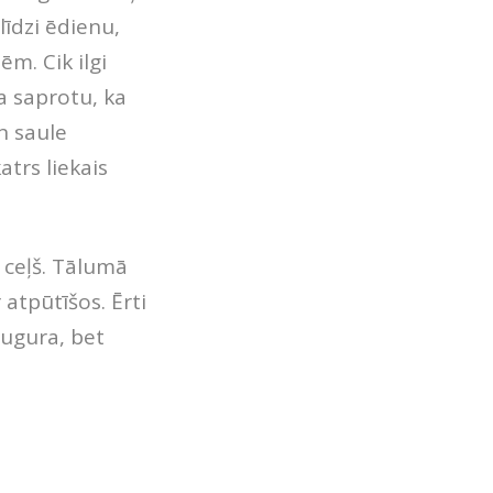
līdzi ēdienu,
m. Cik ilgi
a saprotu, ka
n saule
atrs liekais
s ceļš. Tālumā
 atpūtīšos. Ērti
augura, bet