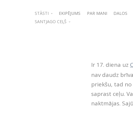
STĀSTI
EKIPĒJUMS
PAR MANI
DALOS
SANTJAGO CEĻŠ
Izraēla
Pārgājiens Līvbērze - Dobele - Tērvete
Dubaija
Pārgājiens Cēsis - Līgatne - Sigulda
Apceļojot Latviju
Pārgājiens Jaunmārupe - Tīreļi - Līvbērze
Maroka
Ir 17. diena uz
Pārgājiens Vecumnieki - Brukna - Skaistkalne
Lāču taka Somijā
nav daudz brīva
Santjago video ceļvedis
Jordānija
priekšu, tad no
Camino Latvia
Ziemas kalni. Tatri
saprast ceļu. Va
Camino Lituano
Klaipēda-Ķīle
naktmājas. Sajū
Camino Polaco
Camino Vācijā (Jakobsweg)
Camino de Santiago Franču ceļš