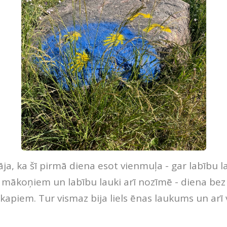
āja, ka šī pirmā diena esot vienmuļa - gar labību l
 mākoņiem un labību lauki arī nozīmē - diena bez
kapiem. Tur vismaz bija liels ēnas laukums un arī