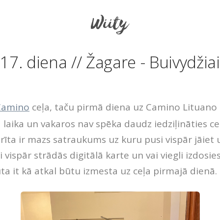
17. diena // Žagare - Buivydžiai
Camino
ceļa, taču pirmā diena uz Camino Lituano
 laika un vakaros nav spēka daudz iedziļināties ce
 rīta ir mazs satraukums uz kuru pusi vispār jāiet 
i vispār strādās digitālā karte un vai viegli izdosie
ta it kā atkal būtu izmesta uz ceļa pirmajā dienā.