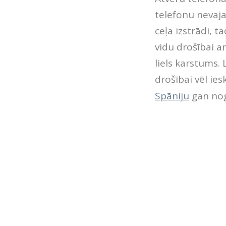
telefonu nevajad
ceļa izstrādi, 
vidu drošībai ar
liels karstums. 
drošībai vēl ies
Spāniju
gan nogā