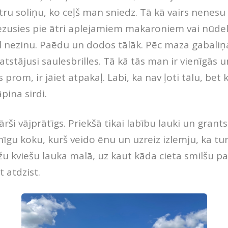
tru soliņu, ko ceļš man sniedz. Tā kā vairs nenesu 
zusies pie ātri aplejamiem makaroniem vai nūdelē
ēl nezinu. Paēdu un dodos tālāk. Pēc maza gabaliņ
tstājusi saulesbrilles. Tā kā tās man ir vienīgās u
 prom, ir jāiet atpakaļ. Labi, ka nav ļoti tālu, bet k
āpina sirdi.
ši vājprātīgs. Priekšā tikai labību lauki un grant
īgu koku, kurš veido ēnu un uzreiz izlemju, ka tur
sēžu kviešu lauka malā, uz kaut kāda cieta smilšu p
 atdzist.