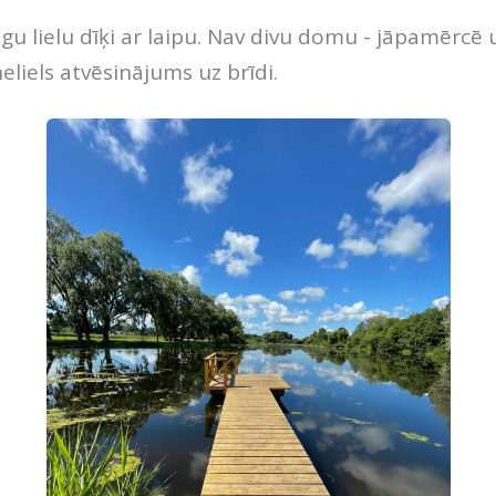
ugu lielu dīķi ar laipu. Nav divu domu - jāpamērcē
eliels atvēsinājums uz brīdi.