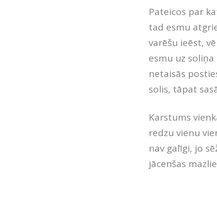
Pateicos par ka
tad esmu atgrie
varēšu ieēst, v
esmu uz soliņa a
netaisās posties
solis, tāpat sas
Karstums vienkār
redzu vienu vien
nav galīgi, jo 
jācenšas mazliet