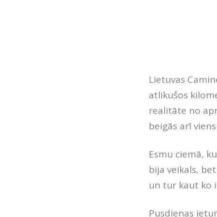
Lietuvas Camino
atlikušos kilome
realitāte no ap
beigās arī viens
Esmu ciemā, kur
bija veikals, be
un tur kaut ko 
Pusdienas ieturu