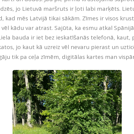
zēs, jo Lietuvā maršruts ir ļoti labi marķēts. Lie
tad, kad mēs Latvijā tikai sākām. Zīmes ir visos kr
 vēl kādu var atrast. Sajūta, ka esmu atkal Spānijā.
Liela bauda ir iet bez ieskatīšanās telefonā, kaut,
katos, jo kaut kā uzreiz vēl nevaru pierast un uztic
ju tik pa ceļa zīmēm, digitālas kartes man vispār