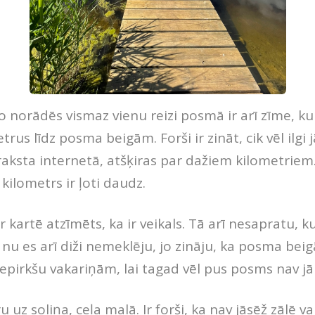
 norādēs vismaz vienu reizi posmā ir arī zīme, k
trus līdz posma beigām. Forši ir zināt, cik vēl ilgi j
raksta internetā, atšķiras par dažiem kilometrie
 kilometrs ir ļoti daudz.
 kartē atzīmēts, ka ir veikals. Tā arī nesapratu,
t nu es arī diži nemeklēju, jo zināju, ka posma beig
iepirkšu vakariņām, lai tagad vēl pus posms nav jā
 uz soliņa, ceļa malā. Ir forši, ka nav jāsēž zālē va