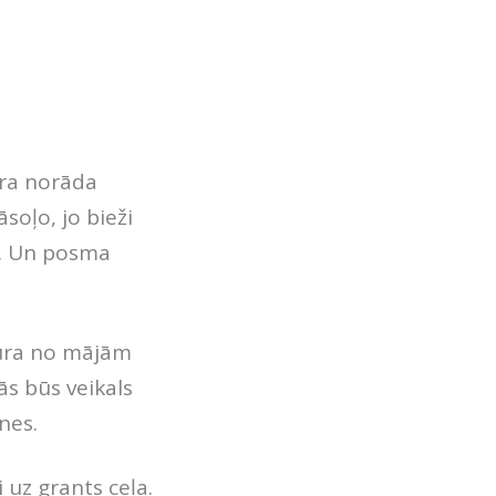
ura norāda
āsoļo, jo bieži
m. Un posma
 kura no mājām
ās būs veikals
nes.
i uz grants ceļa.