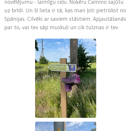
novēlējumu - laimīgu ceļu. Noķēru Camino sajūtu
uz brīdi. Un šī lieta ir tā, kas man ļoti pietrūkst no
Spānijas. Cilvēki ar saviem stāstiem. Apjautāšanās
par to, vai tev sāp muskuļi un cik tulznas ir tev.