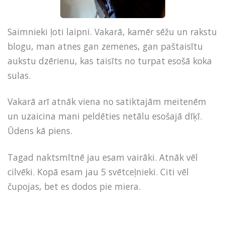
Saimnieki ļoti laipni. Vakarā, kamēr sēžu un rakstu
blogu, man atnes gan zemenes, gan paštaisītu
aukstu dzērienu, kas taisīts no turpat esošā koka
sulas.
Vakarā arī atnāk viena no satiktajām meitenēm
un uzaicina mani peldēties netālu esošajā dīķī.
Ūdens kā piens.
Tagad naktsmītnē jau esam vairāki. Atnāk vēl
cilvēki. Kopā esam jau 5 svētceļnieki. Citi vēl
čupojas, bet es dodos pie miera.