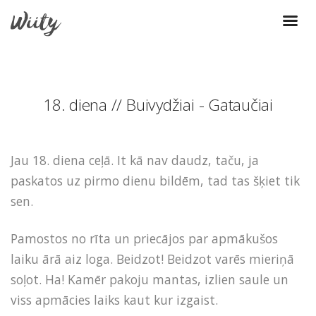
18. diena // Buivydžiai - Gataučiai
Jau 18. diena ceļā. It kā nav daudz, taču, ja
paskatos uz pirmo dienu bildēm, tad tas šķiet tik
sen.
Pamostos no rīta un priecājos par apmākušos
laiku ārā aiz loga. Beidzot! Beidzot varēs mieriņā
soļot. Ha! Kamēr pakoju mantas, izlien saule un
viss apmācies laiks kaut kur izgaist.