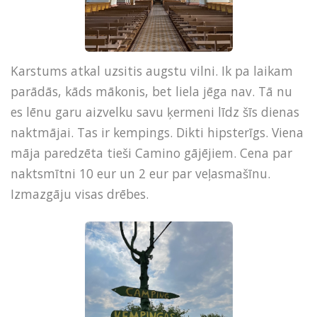
Karstums atkal uzsitis augstu vilni. Ik pa laikam
parādās, kāds mākonis, bet liela jēga nav. Tā nu
es lēnu garu aizvelku savu ķermeni līdz šīs dienas
naktmājai. Tas ir kempings. Dikti hipsterīgs. Viena
māja paredzēta tieši Camino gājējiem. Cena par
naktsmītni 10 eur un 2 eur par veļasmašīnu.
Izmazgāju visas drēbes.