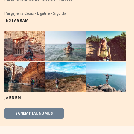
Pārgājiens Cēsis - Līgatne - Sigulda
INSTAGRAM
JAUNUMI
SAŅEMT JAUNUMUS