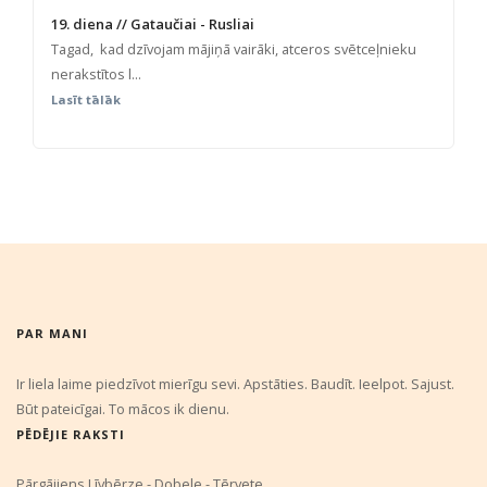
19. diena // Gataučiai - Rusliai
Tagad, kad dzīvojam mājiņā vairāki, atceros svētceļnieku
nerakstītos l...
Lasīt tālāk
PAR MANI
Ir liela laime piedzīvot mierīgu sevi. Apstāties. Baudīt. Ieelpot. Sajust.
Būt pateicīgai. To mācos ik dienu.
PĒDĒJIE RAKSTI
Pārgājiens Līvbērze - Dobele - Tērvete