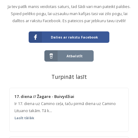
Ja tev patīk manis veidotais saturs, tad šādi vari man pateikt paldies.
Spied pelēko pogu, lai uzsauku man kafijas tasi vai zilo pogu, lai
dalītos ar rakstu Facebook. Es pateicos par jebkuru tavu izvēli!
Dalies ar rakstu Facebook
Atbalstīt
Turpināt lasīt
17. diena // Žagare - Buivydžiai
Ir 17. diena uz Camino ceļa, taču pirmā diena uz Camino
Lituano takām. Tā k...
Lasīt tālāk