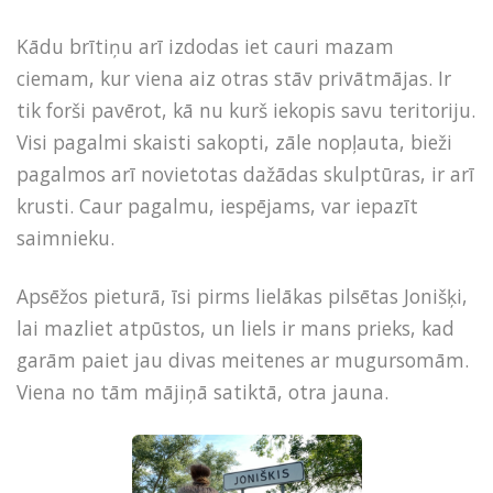
Kādu brītiņu arī izdodas iet cauri mazam
ciemam, kur viena aiz otras stāv privātmājas. Ir
tik forši pavērot, kā nu kurš iekopis savu teritoriju.
Visi pagalmi skaisti sakopti, zāle nopļauta, bieži
pagalmos arī novietotas dažādas skulptūras, ir arī
krusti. Caur pagalmu, iespējams, var iepazīt
saimnieku.
Apsēžos pieturā, īsi pirms lielākas pilsētas Jonišķi,
lai mazliet atpūstos, un liels ir mans prieks, kad
garām paiet jau divas meitenes ar mugursomām.
Viena no tām mājiņā satiktā, otra jauna.