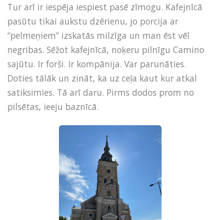
Tur arī ir iespēja iespiest pasē zīmogu. Kafejnīcā
pasūtu tikai aukstu dzērienu, jo porcija ar
“pelmeņiem” izskatās milzīga un man ēst vēl
negribas. Sēžot kafejnīcā, noķeru pilnīgu Camino
sajūtu. Ir forši. Ir kompānija. Var parunāties.
Doties tālāk un zināt, ka uz ceļa kaut kur atkal
satiksimies. Tā arī daru. Pirms dodos prom no
pilsētas, ieeju baznīcā.