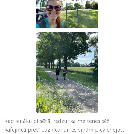
Kad ienāku pilsētā, redzu, ka meitenes sēž
kafejnīcā pretī baznīcai un es viņām pievienojos.