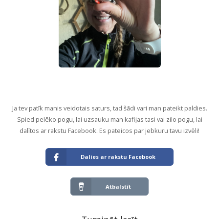
Ja tev patīk manis veidotais saturs, tad šādi vari man pateikt paldies.
Spied pelēko pogu, lai uzsauku man kafijas tasi vai zilo pogu, lai
dalītos ar rakstu Facebook. Es pateicos par jebkuru tavu izvēli!
Dalies ar rakstu Facebook
Atbalstīt