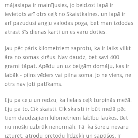
mājaslapa ir mainījusies, jo beidzot lapā ir
ievietots arī otrs ceļš no Skaistkalnes, un lapā ir
arī pazudusi angļu valodas poga, bet man izdodas
atrast šīs dienas karti un es varu doties.
Jau pēc pāris kilometriem saprotu, ka ir laiks vilkt
āra no somas ķiršus. Nav daudz, bet savi 400
grami tāpat. Apēdu un uz beigām domāju, kas ir
labāk - pilns vēders vai pilna soma. Jo ne viens, ne
otrs nav ļoti patīkams.
Eju pa ceļu un redzu, ka lielais ceļš turpinās mežā.
Eju pa to. Cik skaisti. CIk skaisti ir būt mežā pēc
tiem daudzajiem kilometriem labību laukos. Bet
nu mošķi uzbrūk nenormāli. Tā, ka šoreiz nevaru
izturēt, atrodu pretodu līdzekli un sapūšos. Ir