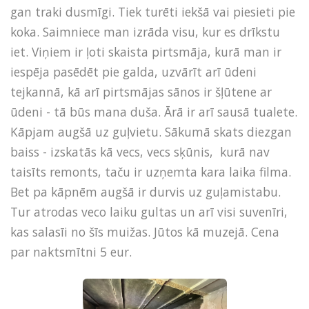
gan traki dusmīgi. Tiek turēti iekšā vai piesieti pie
koka. Saimniece man izrāda visu, kur es drīkstu
iet. Viņiem ir ļoti skaista pirtsmāja, kurā man ir
iespēja pasēdēt pie galda, uzvārīt arī ūdeni
tejkannā, kā arī pirtsmājas sānos ir šļūtene ar
ūdeni - tā būs mana duša. Ārā ir arī sausā tualete.
Kāpjam augšā uz guļvietu. Sākumā skats diezgan
baiss - izskatās kā vecs, vecs sķūnis, kurā nav
taisīts remonts, taču ir uzņemta kara laika filma.
Bet pa kāpnēm augšā ir durvis uz guļamistabu.
Tur atrodas veco laiku gultas un arī visi suvenīri,
kas salasīi no šīs muižas. Jūtos kā muzejā. Cena
par naktsmītni 5 eur.