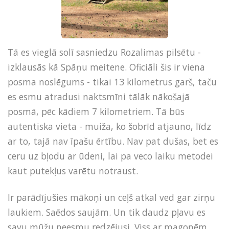
Tā es vieglā solī sasniedzu Rozalimas pilsētu -
izklausās kā Spāņu meitene. Oficiāli šis ir viena
posma noslēgums - tikai 13 kilometrus garš, taču
es esmu atradusi naktsmīni tālāk nākošajā
posmā, pēc kādiem 7 kilometriem. Tā būs
autentiska vieta - muiža, ko šobrīd atjauno, līdz
ar to, tajā nav īpašu ērtību. Nav pat dušas, bet es
ceru uz bļodu ar ūdeni, lai pa veco laiku metodei
kaut putekļus varētu notraust.
Ir parādījušies mākoņi un ceļš atkal ved gar zirņu
laukiem. Saēdos saujām. Un tik daudz pļavu es
savu mūžu neesmu redzējusi. Viss ar magonēm