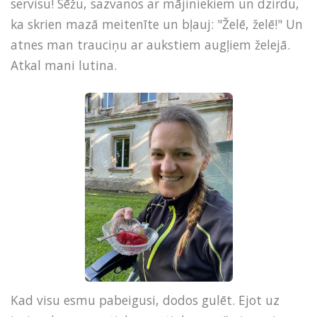
servisu! Sēžu, sazvanos ar mājiniekiem un dzirdu,
ka skrien mazā meitenīte un bļauj: "Želē, želē!" Un
atnes man trauciņu ar aukstiem augļiem želejā.
Atkal mani lutina.
Kad visu esmu pabeigusi, dodos gulēt. Ejot uz