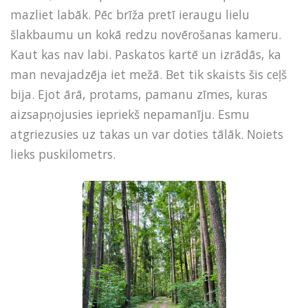
mazliet labāk. Pēc brīža pretī ieraugu lielu
šlakbaumu un kokā redzu novērošanas kameru.
Kaut kas nav labi. Paskatos kartē un izrādās, ka
man nevajadzēja iet mežā. Bet tik skaists šis ceļš
bija. Ejot ārā, protams, pamanu zīmes, kuras
aizsapņojusies iepriekš nepamanīju. Esmu
atgriezusies uz takas un var doties tālāk. Noiets
lieks puskilometrs.