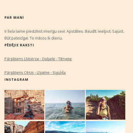
PAR MANI
Ir liela laime piedzīvot mierīgu sevi. Apstāties. Baudīt. Ieelpot. Sajust.
Būt pateicīgai. To mācos ik dienu.
PĒDĒJIE RAKSTI
Pārgājiens Līvbērze - Dobele - Tērvete
Pārgājiens Cēsis - Līgatne - Sigulda
INSTAGRAM