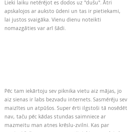
Lieki laiku netērējot es dodos uz "dušu". Ātri
apskalojos ar auksto ūdeni un tas ir pietiekami,
lai justos svaigāka. Vienu dienu noteikti
nomazgāties var arī šādi.
Pēc tam iekārtoju sev piknika vietu aiz mājas, jo
aiz sienas ir labs bezvadu internets. Sasmērēju sev
maizītes un atpūšos. Super ērti ilgstoši tā nosēdēt
nav, taču pēc kādas stundas saimniece ar
mazmeitu man atnes krēslu-zvilni. Kas par