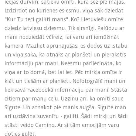
ieejas durvīm, satieku omīti, kura sēž pie mājas.
Izdzirdot no kurienes es esmu, viņa sāk dziedāt
"Kur Tu teci gailīti mans". Ko? LIetuviešu omīte
dziedz latviesu dziesmu. Tik sirsnīgi. Palūdzu ar
mani nodziedāt vēlreiz, lai varu arī iemūžināt
kamerā. Mazliet aprunājušās, es dodos uz istabu
un viņa saka, ka atnāks ar planšeti un pierakstīs
informāciju par mani. Neesmu pārliecināta, ko
viņa ar to domā, bet lai iet. Pēc mirkļa omīte ir
klāt un tiešām ar planšeti. Nofotogrāfē mani un
liek savā Facebookā informāciju par mani. Stāsta
citiem par manu ceļu. Uzzinu arī, ka omīti sauc
Sigute. Un atnākot pie manis augšā, Sigute man
arī uzdāvina suvenīru - gailīti. Šādi mirkļi un šādi
stāsti veido Camino. Ar siltām emocijām varu
doties gulēt.