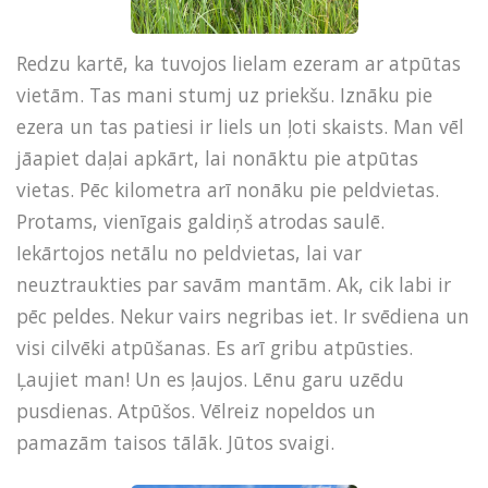
Redzu kartē, ka tuvojos lielam ezeram ar atpūtas
vietām. Tas mani stumj uz priekšu. Iznāku pie
ezera un tas patiesi ir liels un ļoti skaists. Man vēl
jāapiet daļai apkārt, lai nonāktu pie atpūtas
vietas. Pēc kilometra arī nonāku pie peldvietas.
Protams, vienīgais galdiņš atrodas saulē.
Iekārtojos netālu no peldvietas, lai var
neuztraukties par savām mantām. Ak, cik labi ir
pēc peldes. Nekur vairs negribas iet. Ir svēdiena un
visi cilvēki atpūšanas. Es arī gribu atpūsties.
Ļaujiet man! Un es ļaujos. Lēnu garu uzēdu
pusdienas. Atpūšos. Vēlreiz nopeldos un
pamazām taisos tālāk. Jūtos svaigi.