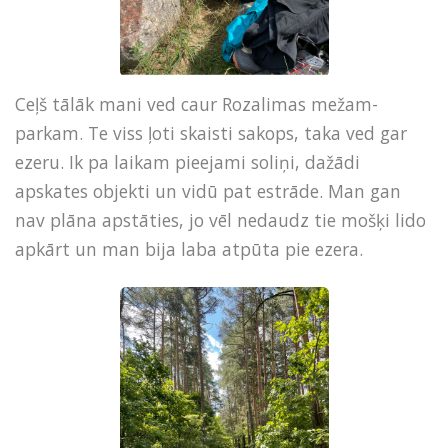
Ceļš tālāk mani ved caur Rozalimas mežam-
parkam. Te viss ļoti skaisti sakops, taka ved gar
ezeru. Ik pa laikam pieejami soliņi, dažādi
apskates objekti un vidū pat estrāde. Man gan
nav plāna apstāties, jo vēl nedaudz tie mošķi lido
apkārt un man bija laba atpūta pie ezera.