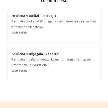
Turpināt lasīt
20. diena // Rusliai - Pakruojis
Pamostos šodien 6.30 un mana kaimiņiene jau ir prom. Viņa
vienmēr somu sakr�...
Lasīt tālāk
22. diena // Birjagala - Vadaktai
Pamostos no rīta un redzu, ka mans Instagrams mazliet
uzsprādzis, jo daudziem...
Lasīt tālāk