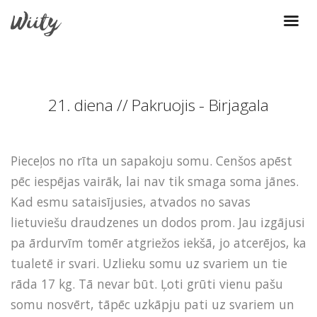
21. diena // Pakruojis - Birjagala
Pieceļos no rīta un sapakoju somu. Cenšos apēst
pēc iespējas vairāk, lai nav tik smaga soma jānes.
Kad esmu sataisījusies, atvados no savas
lietuviešu draudzenes un dodos prom. Jau izgājusi
pa ārdurvīm tomēr atgriežos iekšā, jo atcerējos, ka
tualetē ir svari. Uzlieku somu uz svariem un tie
rāda 17 kg. Tā nevar būt. Ļoti grūti vienu pašu
somu nosvērt, tāpēc uzkāpju pati uz svariem un