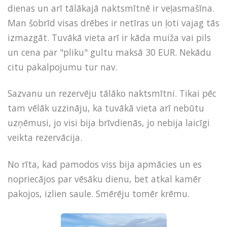
dienas un arī tālākajā naktsmītnē ir veļasmašīna.
Man šobrīd visas drēbes ir netīras un ļoti vajag tās
izmazgāt. Tuvākā vieta arī ir kāda muiža vai pils
un cena par "pliku" gultu maksā 30 EUR. Nekādu
citu pakalpojumu tur nav.
Sazvanu un rezervēju tālāko naktsmītni. Tikai pēc
tam vēlāk uzzināju, ka tuvākā vieta arī nebūtu
uzņēmusi, jo visi bija brīvdienās, jo nebija laicīgi
veikta rezervācija.
No rīta, kad pamodos viss bija apmācies un es
nopriecājos par vēsāku dienu, bet atkal kamēr
pakojos, izlien saule. Smērēju tomēr krēmu.