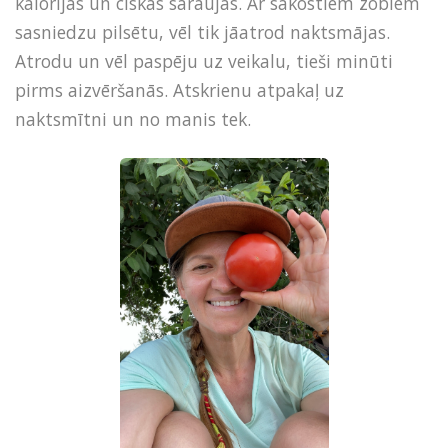
kalorijas un ciskas saraujas. Ar sakostiem zobiem
sasniedzu pilsētu, vēl tik jāatrod naktsmājas.
Atrodu un vēl paspēju uz veikalu, tieši minūti
pirms aizvēršanās. Atskrienu atpakaļ uz
naktsmītni un no manis tek.