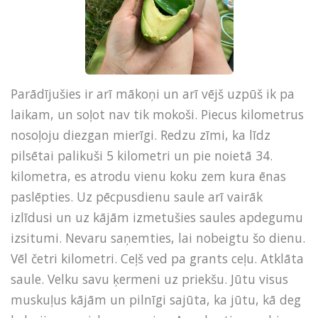
Parādījušies ir arī mākoņi un arī vējš uzpūš ik pa
laikam, un soļot nav tik mokoši. Piecus kilometrus
nosoļoju diezgan mierīgi. Redzu zīmi, ka līdz
pilsētai palikuši 5 kilometri un pie noietā 34.
kilometra, es atrodu vienu koku zem kura ēnas
paslēpties. Uz pēcpusdienu saule arī vairāk
izlīdusi un uz kājām izmetušies saules apdegumu
izsitumi. Nevaru saņemties, lai nobeigtu šo dienu.
Vēl četri kilometri. Ceļš ved pa grants ceļu. Atklāta
saule. Velku savu ķermeni uz priekšu. Jūtu visus
muskuļus kājām un pilnīgi sajūta, ka jūtu, kā deg