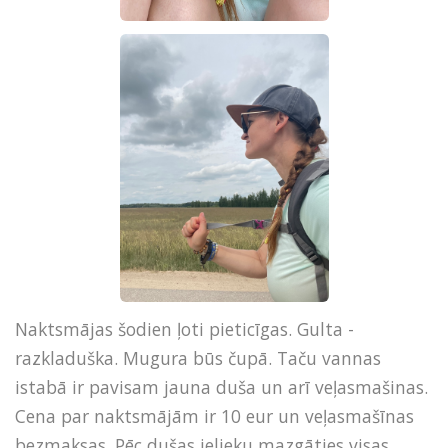
Naktsmājas šodien ļoti pieticīgas. Gulta -
razkladuška. Mugura būs čupā. Taču vannas
istabā ir pavisam jauna duša un arī veļasmašinas.
Cena par naktsmājām ir 10 eur un veļasmašīnas
bezmaksas. Pēc dušas ielieku mazgāties visas