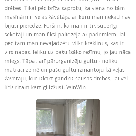
drēbes. Tikai pēc brīža saprotu, ka viena no tām
mašīnām ir veļas žāvētājs, ar kuru man nekad nav
bijusi pieredze. Forši ir, ka man ir tik superīgi
sekotāji un man fiksi palīdzēja ar padomiem, lai
pēc tam man nevajadzētu vilkt krekliņus, kas ir
virs nabas. Ieliku uz pašu īsāko režīmu, jo jau nāca
miegs. Tāpat arī pārorganizēju gultu - noliku
matraci zemē un pašu gultu izmantoju kā veļas
žāvētāju, kur izkārt gandrīz sausās drēbes, lai vēl
līdz rītam kārtīgi izžust. WinWIn.