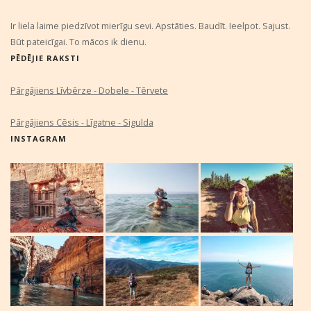
Ir liela laime piedzīvot mierīgu sevi. Apstāties. Baudīt. Ieelpot. Sajust.
Būt pateicīgai. To mācos ik dienu.
PĒDĒJIE RAKSTI
Pārgājiens Līvbērze - Dobele - Tērvete
Pārgājiens Cēsis - Līgatne - Sigulda
INSTAGRAM