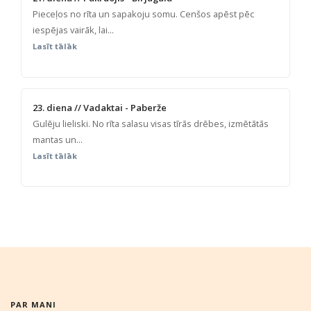
Pieceļos no rīta un sapakoju somu. Cenšos apēst pēc
iespējas vairāk, lai...
Lasīt tālāk
23. diena // Vadaktai - Paberže
Gulēju lieliski. No rīta salasu visas tīrās drēbes, izmētātās
mantas un...
Lasīt tālāk
PAR MANI