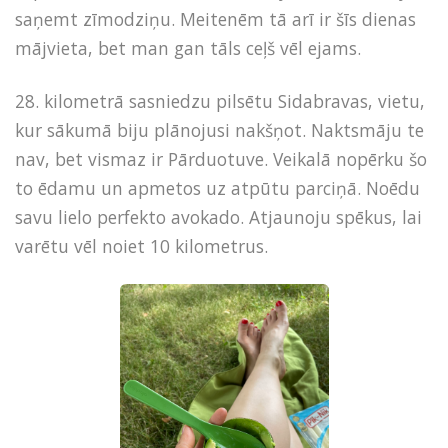
saņemt zīmodziņu. Meitenēm tā arī ir šīs dienas
mājvieta, bet man gan tāls ceļš vēl ejams.
28. kilometrā sasniedzu pilsētu Sidabravas, vietu,
kur sākumā biju plānojusi nakšņot. Naktsmāju te
nav, bet vismaz ir Pārduotuve. Veikalā nopērku šo
to ēdamu un apmetos uz atpūtu parciņā. Noēdu
savu lielo perfekto avokado. Atjaunoju spēkus, lai
varētu vēl noiet 10 kilometrus.