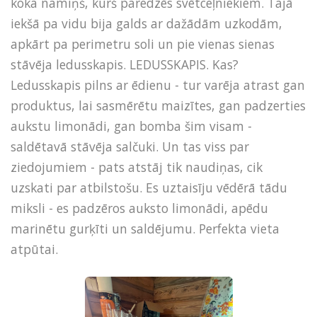
koka namiņš, kurš paredzēs svētceļniekiem. Tajā
iekšā pa vidu bija galds ar dažādām uzkodām,
apkārt pa perimetru soli un pie vienas sienas
stāvēja ledusskapis. LEDUSSKAPIS. Kas?
Ledusskapis pilns ar ēdienu - tur varēja atrast gan
produktus, lai sasmērētu maizītes, gan padzerties
aukstu limonādi, gan bomba šim visam -
saldētavā stāvēja salčuki. Un tas viss par
ziedojumiem - pats atstāj tik naudiņas, cik
uzskati par atbilstošu. Es uztaisīju vēdērā tādu
miksli - es padzēros auksto limonādi, apēdu
marinētu gurķīti un saldējumu. Perfekta vieta
atpūtai.