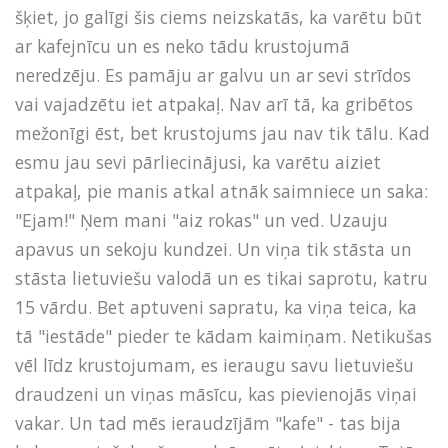
šķiet, jo galīgi šis ciems neizskatās, ka varētu būt
ar kafejnīcu un es neko tādu krustojumā
neredzēju. Es pamāju ar galvu un ar sevi strīdos
vai vajadzētu iet atpakaļ. Nav arī tā, ka gribētos
mežonīgi ēst, bet krustojums jau nav tik tālu. Kad
esmu jau sevi pārliecinājusi, ka varētu aiziet
atpakaļ, pie manis atkal atnāk saimniece un saka:
"Ejam!" Ņem mani "aiz rokas" un ved. Uzauju
apavus un sekoju kundzei. Un viņa tik stāsta un
stāsta lietuviešu valodā un es tikai saprotu, katru
15 vārdu. Bet aptuveni sapratu, ka viņa teica, ka
tā "iestāde" pieder te kādam kaimiņam. Netikušas
vēl līdz krustojumam, es ieraugu savu lietuviešu
draudzeni un viņas māsīcu, kas pievienojās viņai
vakar. Un tad mēs ieraudzījām "kafe" - tas bija