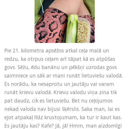
Pie 21. kilometra apsēžos atkal ceļa malā un
redzu, ka otrpus ceļam arī tāpat kā es atpūšas
govs. Sēžu, ēdu banānu un pēkšņi uzrodas govs
saimniece un sāk ar mani runāt lietuviešu valodā.
Es norādu, ka nesaprotu un jautāju vai varam
runāt krievu valodā. Krievu valodu viņa zina tik
pat daudz, cik es lietuviešu. Bet nu ceļojumos
nekad valoda nav bijusi šķērslis. Saka man, lai es
ejot atpakaļ līdz krustojumam, ka tur ir kaut kas.
Es jautāju kas? Kafe? Jā, jā! Hmm, man aizdomīgi