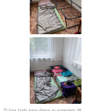
Šī bija traki gara diena ar noietiem 38