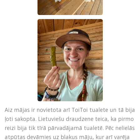
Aiz mājas ir novietota arī ToiToi tualete un tā bija
ļoti sakopta. Lietuviešu draudzene teica, ka pirmo
reizi bija tik tīrā pārvadājamā tualetē. Pēc nelielās
atpūtas devāmies uz blakus māju, kur arī varēja