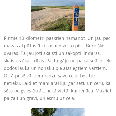
Pirmie 10 kilometri paskrien nemanot. Un jau pēc
mazas atpūtas ātri sasniedzu to pili - Burbiškis
dvaras. Tā jau ļoti skaisti un sakopti. Ir dārzs,
skaistas ēkas, dīķis. Pastaigāju un pa taisnāko ceļu
dodos laukā un nonāku pie aizslēgtiem vārtiem.
Otrā pusē vārtiem redzu savu ceļu, bet tur
netieku. Laidiet mani ārā! Eju gar sētu un ceru, ka
sēta beigsies ātrāk, nekā vietā, kur ienācu. Mazliet
pa zāli un grāvi, un esmu uz ceļa.