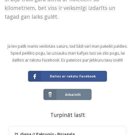
kilometriem, bet viss ir veiksmīgi izdarīts un
tagad gan laiks gulēt.
Ja tev patīk manis veidotais saturs, tad šādi vari man pateikt paldies.
Spied pelēko pogu, lai uzsauku man kafijas tasi vai zilo pogu, lai
dalītos ar rakstu Facebook. Es pateicos par jebkuru tavu izvēli!
Dalies ar rakstu Facebook
Atbalstīt
Turpināt lasīt
21. diena // Pakruojis - Birjagala