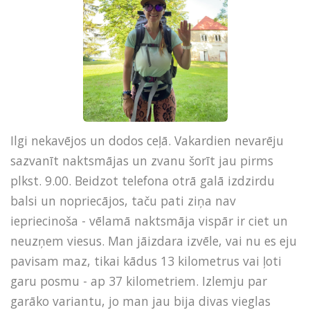
Ilgi nekavējos un dodos ceļā. Vakardien nevarēju
sazvanīt naktsmājas un zvanu šorīt jau pirms
plkst. 9.00. Beidzot telefona otrā galā izdzirdu
balsi un nopriecājos, taču pati ziņa nav
iepriecinoša - vēlamā naktsmāja vispār ir ciet un
neuzņem viesus. Man jāizdara izvēle, vai nu es eju
pavisam maz, tikai kādus 13 kilometrus vai ļoti
garu posmu - ap 37 kilometriem. Izlemju par
garāko variantu, jo man jau bija divas vieglas