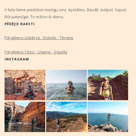
Ir liela laime piedzīvot mierīgu sevi. Apstāties. Baudīt. Ieelpot. Sajust.
Būt pateicīgai. To mācos ik dienu.
PĒDĒJIE RAKSTI
Pārgājiens Līvbērze - Dobele - Tērvete
Pārgājiens Cēsis - Līgatne - Sigulda
INSTAGRAM