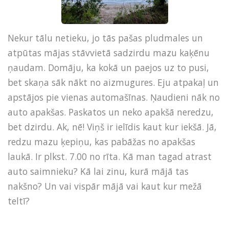
Nekur tālu netieku, jo tās pašas pludmales un
atpūtas mājas stāvvietā sadzirdu mazu kaķēnu
ņaudam. Domāju, ka kokā un paejos uz to pusi,
bet skaņa sāk nākt no aizmugures. Eju atpakaļ un
apstājos pie vienas automašīnas. Ņaudieni nāk no
auto apakšas. Paskatos un neko apakšā neredzu,
bet dzirdu. Ak, nē! Viņš ir ielīdis kaut kur iekšā. Jā,
redzu mazu ķepiņu, kas pabāžas no apakšas
laukā. Ir plkst. 7.00 no rīta. Kā man tagad atrast
auto saimnieku? Kā lai zinu, kurā mājā tas
nakšno? Un vai vispār mājā vai kaut kur mežā
teltī?