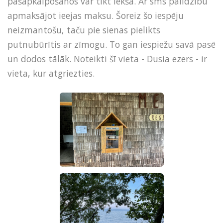
pašapkalpošanos var tikt iekšā. Ar sms palīdzību
apmaksājot ieejas maksu. Šoreiz šo iespēju
neizmantošu, taču pie sienas pielikts
putnubūrītis ar zīmogu. To gan iespiežu savā pasē
un dodos tālāk. Noteikti šī vieta - Dusia ezers - ir
vieta, kur atgriezties.