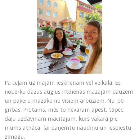
Pa ceļam uz mājām ieskrienam vēl veikalā. Es
nopērku dažus augļus rītdienas mazajām pauzēm
un paķeru mazāko no visiem arbūziem. Nu ļoti
gribās. Protams, mēs to nevaram apēst, tāpēc
daļu uzdāvinam mācītājam, kurš vakarā pie
mums atnāca, lai paņemtu naudiņu un iespiestu
zīmogu.