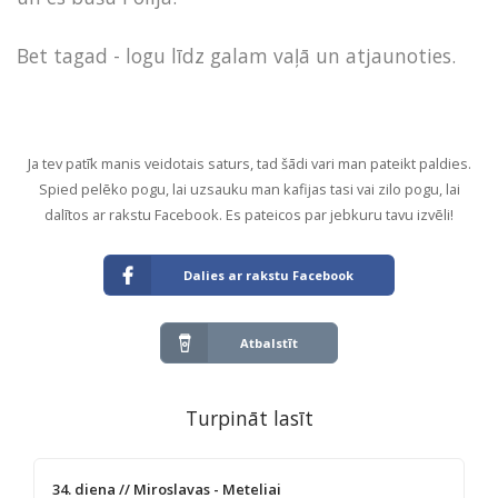
Bet tagad - logu līdz galam vaļā un atjaunoties.
Ja tev patīk manis veidotais saturs, tad šādi vari man pateikt paldies.
Spied pelēko pogu, lai uzsauku man kafijas tasi vai zilo pogu, lai
dalītos ar rakstu Facebook. Es pateicos par jebkuru tavu izvēli!
Dalies ar rakstu Facebook
Atbalstīt
Turpināt lasīt
34. diena // Miroslavas - Meteliai