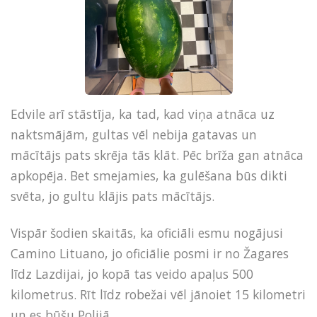
Edvile arī stāstīja, ka tad, kad viņa atnāca uz
naktsmājām, gultas vēl nebija gatavas un
mācītājs pats skrēja tās klāt. Pēc brīža gan atnāca
apkopēja. Bet smejamies, ka gulēšana būs dikti
svēta, jo gultu klājis pats mācītājs.
Vispār šodien skaitās, ka oficiāli esmu nogājusi
Camino Lituano, jo oficiālie posmi ir no Žagares
līdz Lazdijai, jo kopā tas veido apaļus 500
kilometrus. Rīt līdz robežai vēl jānoiet 15 kilometri
un es būšu Polijā.