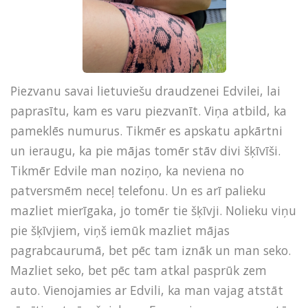
Piezvanu savai lietuviešu draudzenei Edvilei, lai
paprasītu, kam es varu piezvanīt. Viņa atbild, ka
pameklēs numurus. Tikmēr es apskatu apkārtni
un ieraugu, ka pie mājas tomēr stāv divi šķīvīši.
Tikmēr Edvile man noziņo, ka neviena no
patversmēm neceļ telefonu. Un es arī palieku
mazliet mierīgaka, jo tomēr tie šķīvji. Nolieku viņu
pie šķīvjiem, viņš iemūk mazliet mājas
pagrabcaurumā, bet pēc tam iznāk un man seko.
Mazliet seko, bet pēc tam atkal pasprūk zem
auto. Vienojamies ar Edvili, ka man vajag atstāt