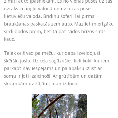
zīmīti auto īpašniekam. Es no vienas puses uz tās
uzrakstu angļu valodā un uz otras puses -
lietuviešu valodā. Brīdinu šoferi, lai pirms
braukšanas paskatās zem auto. Mazliet mierīgāku
sirdi dodos prom, bet tā pat šādos brīžos sirds
kauc.
Tālāk ceļš ved pa mežu, kur daba izveidojusi
šķēršļu joslu. Uz ceļa sagāzušies lieli koki, kuriem
pārkāpt nav iespējams un pa apakšu izlīst ar
somu ir ļoti izaicinoši. Ar grūtībām un dažām
skrambām uz kājām, man izdodas.