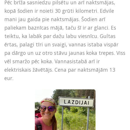
Pēc brīža sasniedzu pilsētu un arī naktsmājas,
kopā šodien ir noieti 30 grūti kilometri. Edvile
mani jau gaida pie naktsmājas. Šodien arī
paliekam baznīcas mājā, taču šī ir ar glanci. Es
teiktu, ka labāk par dažu labu viesnīcu. Gultas
ērtas, palagi tīri un svaigi, vannas istaba vispār
pa dārgo un uz otro stāvu jaunas koka trepes. Viss
vēl smaržo pēc koka. Vannasistabā arī ir
elektriskais žāvētājs. Cena par naktsmājām 13
eur.