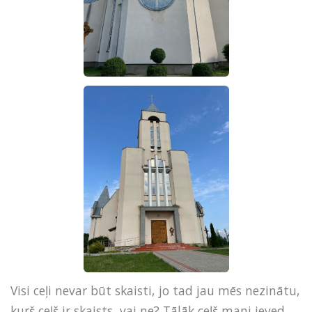
Visi ceļi nevar būt skaisti, jo tad jau mēs nezinātu,
kurš ceļš ir skaists, vai ne? Tālāk ceļš mani ieved