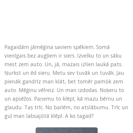
Pagaidām jāmēģina saviem spēkiem. Somā
vienīgais bez augļiem ir siers. Izvelku to un sāku
mest zem auto. Un, jā, mazais izlien laukā pats.
Ņurkst un ēd sieru. Metu sev tuvāk un tuvāk. Jau
pienāk gandrīz man klāt, bet tomēr pamūk zem
auto. Mēģinu vēlreiz. Un man izdodas. Noķeru to
un apsēžos. Paņemu to klēpī, kā mazu bērnu un
glaudu. Tas trīc. No bailēm, no atslābumu. Trīc un
guļ man labsajūtā klēpī. A ko tagad?