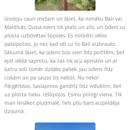
Izsoļoju cauri mežam un šķiet, ka nonāku Bali vai
Maldīvās. Dusia ezers tik plašs un zils, un ūdenī uz
plosta uzbūvētas šūpoles. Es noteikti vēlos
pašūpoties, jo nez kad vēl uz to Bali aizbrauks.
Sākumā šķiet, ka ūdens būs vien līdz potītēm, bet
ejot iekšā saprotu, ka tas tik acu apmāns un ar
katru soli tomēr dziļāks paliek. Jau ūdens līdz
ciskām un pa sauso šis nebūs. Nu neko!
Pārģērbšos. Saslapinos gandrīz līdz viduklim, bet
uz plosta tieku. Izšūpojos. Esmu pilnīgi viena. Tik
man ienākot pludmalē, liels pīļu bars aizpeldēja
dziļumā.