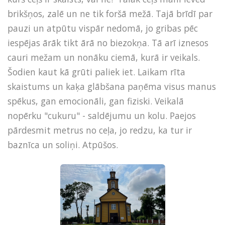
brikšņos, zalē un ne tik foršā mežā. Tajā brīdī par
pauzi un atpūtu vispār nedomā, jo gribas pēc
iespējas ārāk tikt ārā no biezokņa. Tā arī iznesos
cauri mežam un nonāku ciemā, kurā ir veikals.
Šodien kaut kā grūti paliek iet. Laikam rīta
skaistums un kaķa glābšana paņēma visus manus
spēkus, gan emocionāli, gan fiziski. Veikalā
nopērku "cukuru" - saldējumu un kolu. Paejos
pārdesmit metrus no ceļa, jo redzu, ka tur ir
baznīca un soliņi. Atpūšos.