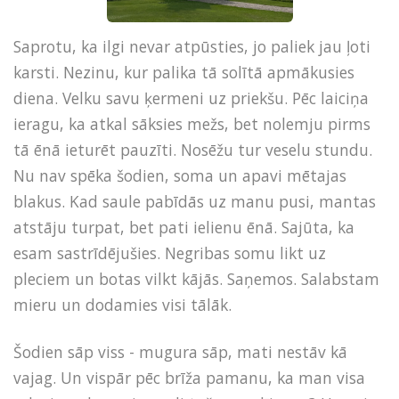
Saprotu, ka ilgi nevar atpūsties, jo paliek jau ļoti
karsti. Nezinu, kur palika tā solītā apmākusies
diena. Velku savu ķermeni uz priekšu. Pēc laiciņa
ieragu, ka atkal sāksies mežs, bet nolemju pirms
tā ēnā ieturēt pauzīti. Nosēžu tur veselu stundu.
Nu nav spēka šodien, soma un apavi mētajas
blakus. Kad saule pabīdās uz manu pusi, mantas
atstāju turpat, bet pati ielienu ēnā. Sajūta, ka
esam sastrīdējušies. Negribas somu likt uz
pleciem un botas vilkt kājās. Saņemos. Salabstam
mieru un dodamies visi tālāk.
Šodien sāp viss - mugura sāp, mati nestāv kā
vajag. Un vispār pēc brīža pamanu, ka man visa