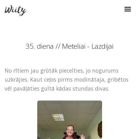
35. diena // Meteliai - Lazdijai
No rītiem jau grūtāk piecelties, jo nogurums
uzkrājies. Kaut ceļos pirms modinātaja, gribētos
vēl pavāļāties gultā kādas stundas divas.