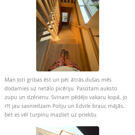
Man ļoti gribas ēst un pēc ātrās dušas mēs
dodamies uz netālo picēriju. Pasūtam auksto
zupu un dzērienu. Svinam pēdējo vakaru kopā, jo
rīt jau sasniedzam Poliju un Edvile brauc mājās,
bet es vēl turpinu mazliet uz priekšu.