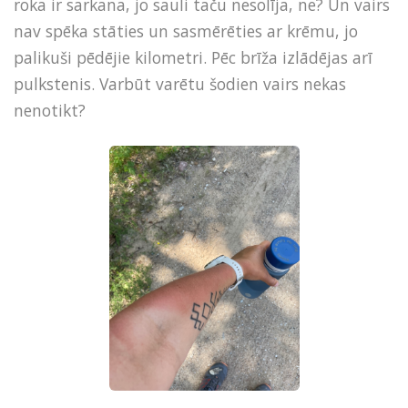
roka ir sarkana, jo sauli taču nesolīja, ne? Un vairs
nav spēka stāties un sasmērēties ar krēmu, jo
palikuši pēdējie kilometri. Pēc brīža izlādējas arī
pulkstenis. Varbūt varētu šodien vairs nekas
nenotikt?