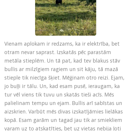
Vienam aplokam ir redzams, ka ir elektrība, bet
otram nevar saprast. Izskatās pēc parastām
metāla stieplēm. Un tā pat, kad tev blakus stāv
bullis ar milzīgiem ragiem un sit kāju, tā mazā
stieple tik niecīga šķiet. Mēģinam otro reizi. Ejam,
jo buļļi ir tālu. Un, kad esam pusē, ieraugam, ka
tur vēl viens tik tuvu un skatās tieši acīs. Mēs
palielinam tempu un ejam. Bullis arī sabīstas un
aizskrien. Varbūt mēs divas izskatījāmies lielākas
kopā. Esam garām un tagad jau tik ar smiekliem
varam uz to atskatīties, bet uz vietas nebija ļoti