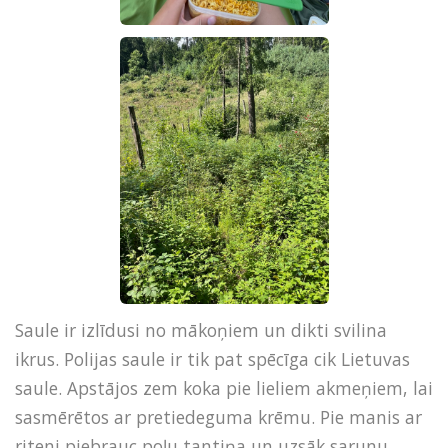
Saule ir izlīdusi no mākoņiem un dikti svilina
ikrus. Polijas saule ir tik pat spēcīga cik Lietuvas
saule. Apstājos zem koka pie lieliem akmeņiem, lai
sasmērētos ar pretiedeguma krēmu. Pie manis ar
riteni piebrauc poļu tantiņa un uzsāk sarunu.