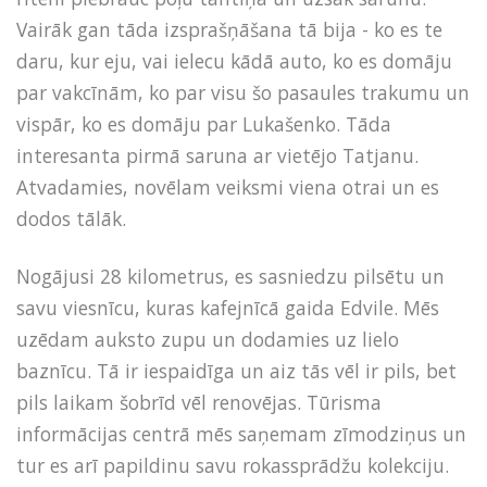
Vairāk gan tāda izsprašņāšana tā bija - ko es te
daru, kur eju, vai ielecu kādā auto, ko es domāju
par vakcīnām, ko par visu šo pasaules trakumu un
vispār, ko es domāju par Lukašenko. Tāda
interesanta pirmā saruna ar vietējo Tatjanu.
Atvadamies, novēlam veiksmi viena otrai un es
dodos tālāk.
Nogājusi 28 kilometrus, es sasniedzu pilsētu un
savu viesnīcu, kuras kafejnīcā gaida Edvile. Mēs
uzēdam auksto zupu un dodamies uz lielo
baznīcu. Tā ir iespaidīga un aiz tās vēl ir pils, bet
pils laikam šobrīd vēl renovējas. Tūrisma
informācijas centrā mēs saņemam zīmodziņus un
tur es arī papildinu savu rokassprādžu kolekciju.