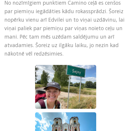
No nozīmīgiem punktiem Camino ceļā es cenšos
par piemiņu iegādāties kādu rokassprādzi. Šoreiz
nopērku vienu arī Edvilei un to viņai uzdāvinu, lai
viņai paliek par piemiņu par viņas noieto ceļu un
mani. Pēc tam mēs uzēdam saldējumu un arī
atvadamies. Šoreiz uz ilgāku laiku, jo nezin kad
nākotnē vēl redzēsimies.