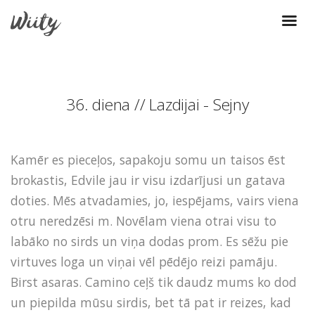
36. diena // Lazdijai - Sejny
Kamēr es pieceļos, sapakoju somu un taisos ēst
brokastis, Edvile jau ir visu izdarījusi un gatava
doties. Mēs atvadamies, jo, iespējams, vairs viena
otru neredzēsi m. Novēlam viena otrai visu to
labāko no sirds un viņa dodas prom. Es sēžu pie
virtuves loga un viņai vēl pēdējo reizi pamāju.
Birst asaras. Camino ceļš tik daudz mums ko dod
un piepilda mūsu sirdis, bet tā pat ir reizes, kad