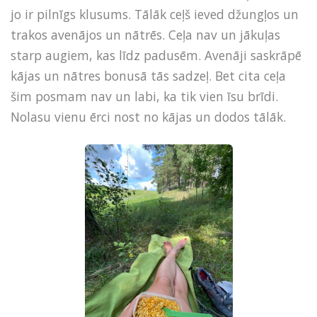
jo ir pilnīgs klusums. Tālāk ceļš ieved džungļos un
trakos avenājos un nātrēs. Ceļa nav un jākuļas
starp augiem, kas līdz padusēm. Avenāji saskrāpē
kājas un nātres bonusā tās sadzeļ. Bet cita ceļa
šim posmam nav un labi, ka tik vien īsu brīdi.
Nolasu vienu ērci nost no kājas un dodos tālāk.