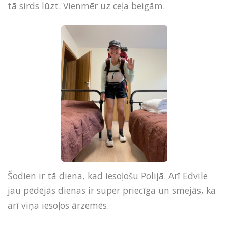
tā sirds lūzt. Vienmēr uz ceļa beigām.
Šodien ir tā diena, kad iesoļošu Polijā. Arī Edvile
jau pēdējās dienas ir super priecīga un smejās, ka
arī viņa iesoļos ārzemēs.