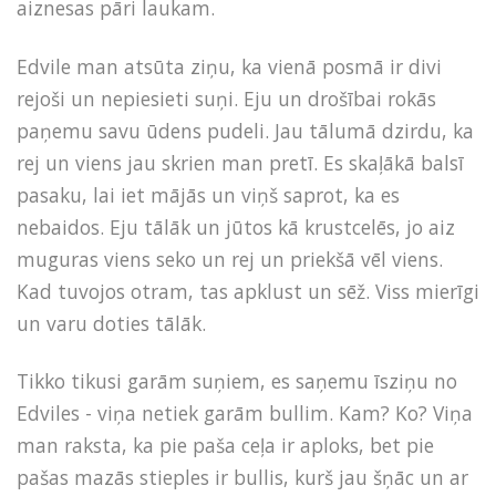
aiznesas pāri laukam.
Edvile man atsūta ziņu, ka vienā posmā ir divi
rejoši un nepiesieti suņi. Eju un drošībai rokās
paņemu savu ūdens pudeli. Jau tālumā dzirdu, ka
rej un viens jau skrien man pretī. Es skaļākā balsī
pasaku, lai iet mājās un viņš saprot, ka es
nebaidos. Eju tālāk un jūtos kā krustcelēs, jo aiz
muguras viens seko un rej un priekšā vēl viens.
Kad tuvojos otram, tas apklust un sēž. Viss mierīgi
un varu doties tālāk.
Tikko tikusi garām suņiem, es saņemu īsziņu no
Edviles - viņa netiek garām bullim. Kam? Ko? Viņa
man raksta, ka pie paša ceļa ir aploks, bet pie
pašas mazās stieples ir bullis, kurš jau šņāc un ar