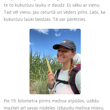
te to kukurūzu lauku ir daudz. Es sāku ar vienu.
Tad vēl vienu. Jau ceturtā un vēders pilns. Labi, ka
kukurūzu lauki beidzas. Tā var pārēsties.
Pie 19. kilometra pirms mežiņa atpūšos, uzēdu
mazliet arī savas nūdeles. Izbaudu mežiņa mieru,