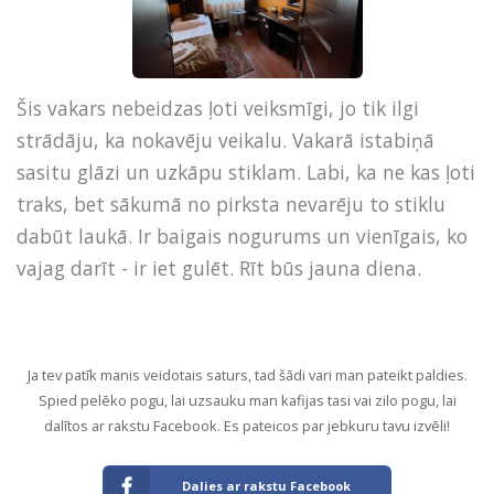
Šis vakars nebeidzas ļoti veiksmīgi, jo tik ilgi
strādāju, ka nokavēju veikalu. Vakarā istabiņā
sasitu glāzi un uzkāpu stiklam. Labi, ka ne kas ļoti
traks, bet sākumā no pirksta nevarēju to stiklu
dabūt laukā. Ir baigais nogurums un vienīgais, ko
vajag darīt - ir iet gulēt. Rīt būs jauna diena.
Ja tev patīk manis veidotais saturs, tad šādi vari man pateikt paldies.
Spied pelēko pogu, lai uzsauku man kafijas tasi vai zilo pogu, lai
dalītos ar rakstu Facebook. Es pateicos par jebkuru tavu izvēli!
Dalies ar rakstu Facebook