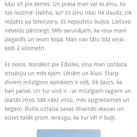
kāju sit pie zemes. Un prasa man vai es zinu, ko
tas nozīmē. Hahha, ko? Es zinu tikai tik daudz, cik
redzēts pa televizoru. Es nepazīstu buļļus. Lietuva
nebeidz pārsteigt. Mēs sarunājam, ka viņa mani
pagaidīs un iesim kopā. Man nav tālu līdz viņai -
kādi 2 kilometri.
Es nesos. Nonākot pie Edviles, viņa man izstāsta
situāciju un mēs ejam. Lēnām un klusi. Starp
diviem milzīgiem aplokiem ir ceļš, tik šaurs, ka
bail paliek. Un tur viņš ir - ar milzīgiem ragiem un
skatās virsū. Sāk nākt virsū, mēs apgriežamies un
bēgam. Bullis uztaisa savas dīvainās skaņas un
aiziet talāk prom. Ieraugu, ka tur vēl ir buļļi.