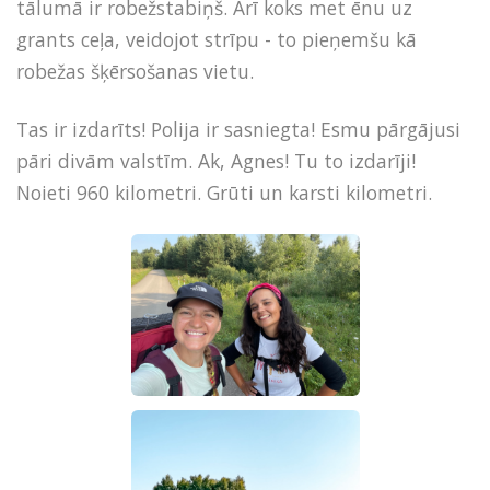
tālumā ir robežstabiņš. Arī koks met ēnu uz
grants ceļa, veidojot strīpu - to pieņemšu kā
robežas šķērsošanas vietu.
Tas ir izdarīts! Polija ir sasniegta! Esmu pārgājusi
pāri divām valstīm. Ak, Agnes! Tu to izdarīji!
Noieti 960 kilometri. Grūti un karsti kilometri.