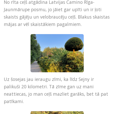
No rīta ceļš atgādina Latvijas Camino Rīga-
Jaunmārupe posmu, jo jāiet gar upīti un ir ļoti
skaists gājēju un velobraucēju ceļš. Blakus skaistas
mājas ar vēl skaistākiem pagalmiem.
Uz šosejas jau ieraugu zīmi, ka līdz Sejny ir
palikuši 20 kilometri. Tā zīme gan uz mani
neattiecas, jo man ceļš mazliet garāks, bet tā pat
patīkami.