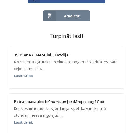
Atbalstīt
Turpināt lasīt
35. diena // Meteliai - Lazdijai
No rītiem jau grūtāk piecelties, jo nogurums uzkrājies. Kaut
ceļos pirms mo...
Lasīt tālāk
Petra - pasaules brīnums un Jordānijas bagātība
Kopš esam ieradušies Jordānijā, šķiet, ka vairāk par 5
stundām neesam gulējuši. ...
Lasīt tālāk