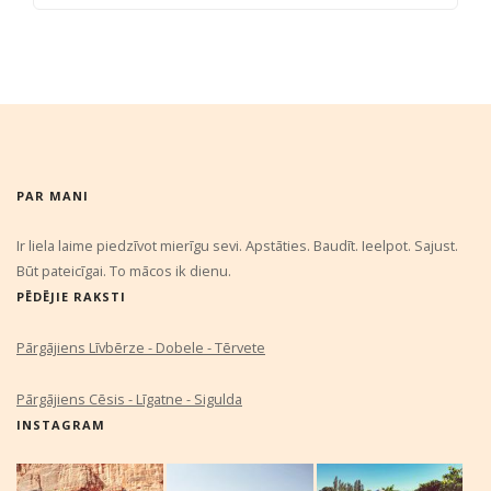
PAR MANI
Ir liela laime piedzīvot mierīgu sevi. Apstāties. Baudīt. Ieelpot. Sajust.
Būt pateicīgai. To mācos ik dienu.
PĒDĒJIE RAKSTI
Pārgājiens Līvbērze - Dobele - Tērvete
Pārgājiens Cēsis - Līgatne - Sigulda
INSTAGRAM