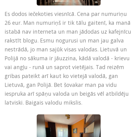
Es dodos iečekoties viesnīcā. Cena par numuriņu
26 eur. Man numuriņš ir tik tālu gaitenī, ka manā
istabā nav interneta un man jādodas uz kafejnīcu
rakstīt blogu. Esmu nogurusi un man jau galva
nestrādā, jo man sajūk visas valodas. Lietuvā un
Polijā no sākuma ir jāuzzina, kādā valodā - krievu
vai angļu - runā un saprot vietējais. Tad reizēm
gribas pateikt arī kaut ko vietejā valodā, gan
Lietuvā, gan Polijā. Bet šovakar man pa vidu
iespruka arī spāņu valoda un beigās vēl atbildēju
latviski. Baigais valodu mikslis.